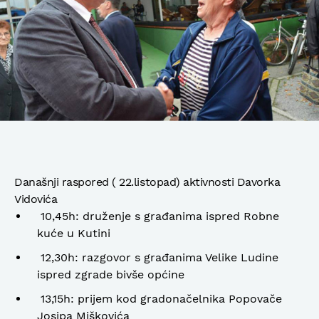
Današnji raspored ( 22.listopad) aktivnosti Davorka
Vidovića
10,45h: druženje s građanima ispred Robne
kuće u Kutini
12,30h: razgovor s građanima Velike Ludine
ispred zgrade bivše općine
13,15h: prijem kod gradonačelnika Popovače
Josipa Miškovića