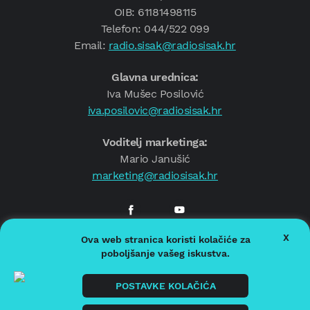
OIB: 61181498115
Telefon: 044/522 099
Email:
radio.sisak@radiosisak.hr
Glavna urednica:
Iva Mušec Posilović
iva.posilovic@radiosisak.hr
Voditelj marketinga:
Mario Janušić
marketing@radiosisak.hr
X
Ova web stranica koristi kolačiće za
© 2026.
Radio Sisak
poboljšanje vašeg iskustva.
Politika privatnosti
Politika kolačića
POSTAVKE KOLAČIĆA
Impressum