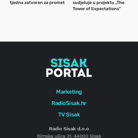
tjedna zatvoren za promet
sudjeluje u projektu „The
n
Tower of Expectations“
a
o
r
e
g
Marketing
RadioSisak.hr
TV Sisak
Radio Sisak d.o.o
Rimska ulica 31, 44000 Sisak