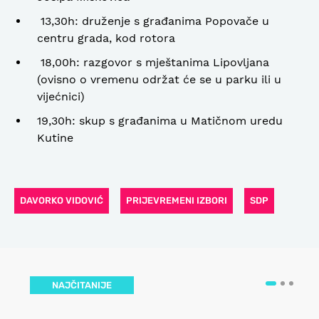
13,30h: druženje s građanima Popovače u
centru grada, kod rotora
18,00h: razgovor s mještanima Lipovljana
(ovisno o vremenu održat će se u parku ili u
vijećnici)
19,30h: skup s građanima u Matičnom uredu
Kutine
DAVORKO VIDOVIĆ
PRIJEVREMENI IZBORI
SDP
NAJČITANIJE