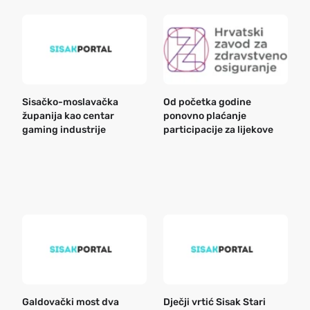
Sisačko-moslavačka
Od početka godine
B
županija kao centar
ponovno plaćanje
n
gaming industrije
participacije za lijekove
a
o
r
e
k
Galdovački most dva
Dječji vrtić Sisak Stari
B