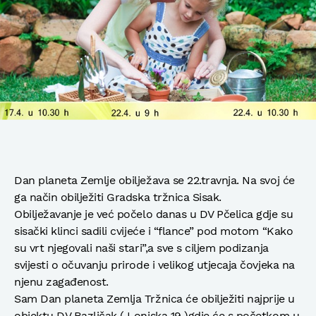
Dan planeta Zemlje obilježava se 22.travnja. Na svoj će
ga način obilježiti Gradska tržnica Sisak.
Obilježavanje je već počelo danas u DV Pčelica gdje su
sisački klinci sadili cvijeće i “flance” pod motom “Kako
su vrt njegovali naši stari”,a sve s ciljem podizanja
svijesti o očuvanju prirode i velikog utjecaja čovjeka na
njenu zagađenost.
Sam Dan planeta Zemlja Tržnica će obilježiti najprije u
objektu DV Različak ( Lonjska 19 )gdje će s početkom u