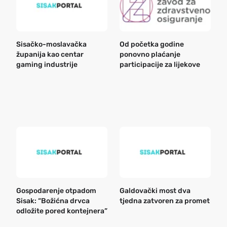
Sisačko-moslavačka
Od početka godine
B
županija kao centar
ponovno plaćanje
n
gaming industrije
participacije za lijekove
a
o
r
e
k
Gospodarenje otpadom
Galdovački most dva
B
Sisak: “Božićna drvca
tjedna zatvoren za promet
n
odložite pored kontejnera”
a
o