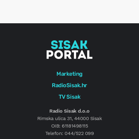
r
e
g
Marketing
RadioSisak.hr
TV Sisak
Radio Sisak d.o.o
Rimska ulica 31, 44000 Sisak
OIB: 61181498115
Telefon: 044/522 099