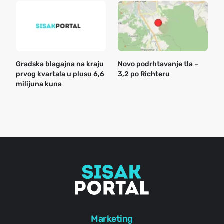
Gradska blagajna na kraju
Novo podrhtavanje tla –
B
prvog kvartala u plusu 6,6
3,2 po Richteru
n
milijuna kuna
a
o
r
e
g
Marketing