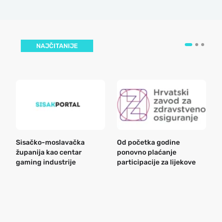
NAJČITANIJE
Sisačko-moslavačka
Od početka godine
B
županija kao centar
ponovno plaćanje
n
gaming industrije
participacije za lijekove
a
o
r
e
k