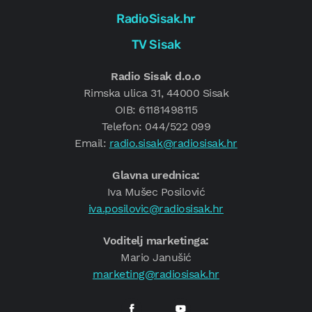
RadioSisak.hr
TV Sisak
Radio Sisak d.o.o
Rimska ulica 31, 44000 Sisak
OIB: 61181498115
Telefon: 044/522 099
Email:
radio.sisak@radiosisak.hr
Glavna urednica:
Iva Mušec Posilović
iva.posilovic@radiosisak.hr
Voditelj marketinga:
Mario Janušić
marketing@radiosisak.hr