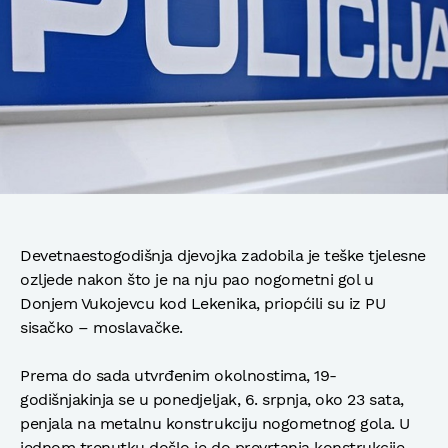
Devetnaestogodišnja djevojka zadobila je teške tjelesne
ozljede nakon što je na nju pao nogometni gol u
Donjem Vukojevcu kod Lekenika, priopćili su iz PU
sisačko – moslavačke.
Prema do sada utvrđenim okolnostima, 19-
godišnjakinja se u ponedjeljak, 6. srpnja, oko 23 sata,
penjala na metalnu konstrukciju nogometnog gola. U
jednom trenutku došlo je do prevrtanja konstrukcije