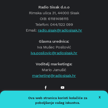
Radio Sisak d.o.o
Rimska ulica 31, 44000 Sisak
OIB: 61181498115
Telefon: 044/522 099
Email:
radio.sisak@radiosisak.hr
Glavna urednica:
Iva Mušec Posilović
iva.posilovic@radiosisak.hr
Voditelj marketinga:
Mario Janušić
marketing@radiosisak.hr
X
Ova web stranica koristi kolačiće za
© 2026.
Radio Sisak
poboljšanje vašeg iskustva.
Politika privatnosti