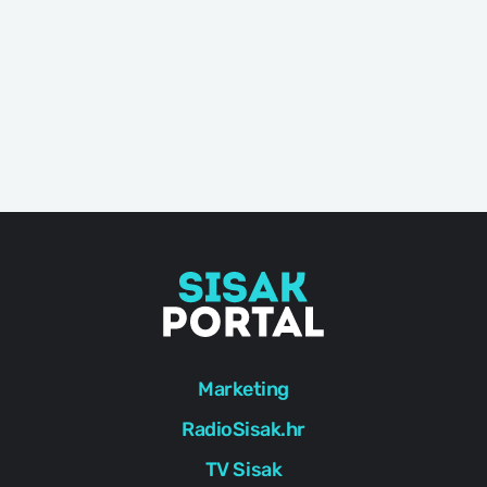
Marketing
RadioSisak.hr
TV Sisak