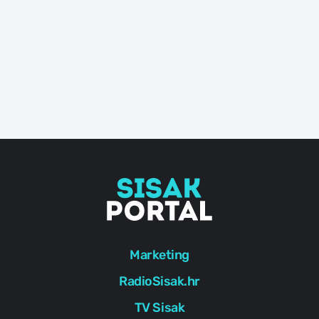
Marketing
RadioSisak.hr
TV Sisak