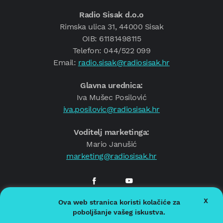
Radio Sisak d.o.o
Rimska ulica 31, 44000 Sisak
OIB: 61181498115
Telefon: 044/522 099
Email:
radio.sisak@radiosisak.hr
Glavna urednica:
Iva Mušec Posilović
iva.posilovic@radiosisak.hr
Voditelj marketinga:
Mario Janušić
marketing@radiosisak.hr
X
Ova web stranica koristi kolačiće za
© 2026.
Radio Sisak
poboljšanje vašeg iskustva.
Politika privatnosti