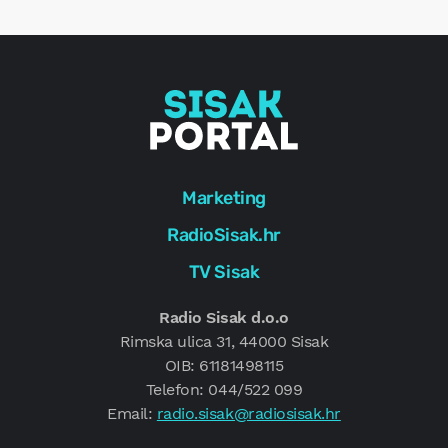
g
Marketing
RadioSisak.hr
TV Sisak
Radio Sisak d.o.o
Rimska ulica 31, 44000 Sisak
OIB: 61181498115
Telefon: 044/522 099
Email:
radio.sisak@radiosisak.hr