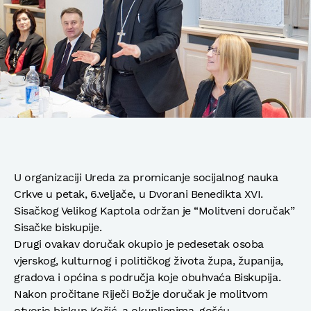
U organizaciji Ureda za promicanje socijalnog nauka
Crkve u petak, 6.veljače, u Dvorani Benedikta XVI.
Sisačkog Velikog Kaptola održan je “Molitveni doručak”
Sisačke biskupije.
Drugi ovakav doručak okupio je pedesetak osoba
vjerskog, kulturnog i političkog života župa, županija,
gradova i općina s područja koje obuhvaća Biskupija.
Nakon pročitane Riječi Božje doručak je molitvom
otvorio biskup Košić, a okupljenima, gošću