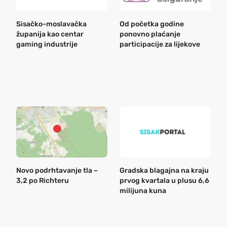
Sisačko-moslavačka
Od početka godine
B
županija kao centar
ponovno plaćanje
n
gaming industrije
participacije za lijekove
a
o
r
e
k
Novo podrhtavanje tla –
Gradska blagajna na kraju
B
3,2 po Richteru
prvog kvartala u plusu 6,6
n
milijuna kuna
a
o
r
e