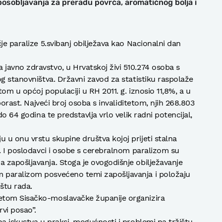
osobljavanja za preradu povrća, aromatičnog bolja i
je paralize 5.svibanj obilježava kao Nacionalni dan
javno zdravstvo, u Hrvatskoj živi 510.274 osoba s
og stanovništva. Državni zavod za statistiku raspolaže
om u općoj populaciji u RH 2011. g. iznosio 11,8%, a u
 porast. Najveći broj osoba s invaliditetom, njih 268.803
do 64 godina te predstavlja vrlo velik radni potencijal,
u onu vrstu skupine društva kojoj prijeti stalna
a. I poslodavci i osobe s cerebralnom paralizom su
zapošljavanja. Stoga je ovogodišnje obilježavanje
 paralizom posvećeno temi zapošljavanja i položaju
štu rada.
etom Sisačko-moslavačke županije organizira
vi posao”.
na iskustva u praksi, mogućnosti i problemi na tržištu