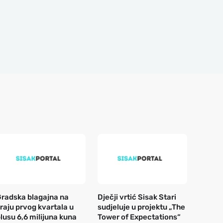
radska blagajna na
Dječji vrtić Sisak Stari
raju prvog kvartala u
sudjeluje u projektu „The
lusu 6,6 milijuna kuna
Tower of Expectations“