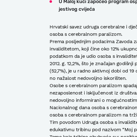
U Maloj kući započeo program osp
jestivog cvijeća
Hrvatski savez udruga cerebralne i dječ
osoba s cerebralnom paralizom.
Prema posljednjim podacima Zavoda za 
invaliditetom, koji čine oko 12% ukupn
podatkom da je udio osoba s invaliditet
2012. g. 12,2%, što je značajan godišnji
(52,7%), je u radno aktivnoj dobi od 19 
no nažalost nedovoljno iskorišten.
Osobe s cerebralnom paralizom spadaju 
nezaposlenost i isključenost iz društv
nedovoljno informirani o mogućnostima 
Nacionalnog dana osoba s cerebralnom
osoba s cerebralnom paralizom na trži
Tim povodom Udruga osoba s invalidit
edukativnu tribinu pod nazivom “Moj pr
Teme koje tribina obuhvaća su: pozitiv