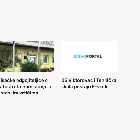
isačke odgojiteljice o
OŠ Viktorovac i Tehnička
atastrofalnom stanju u
škola postaju E-škole
radskim vrtićima