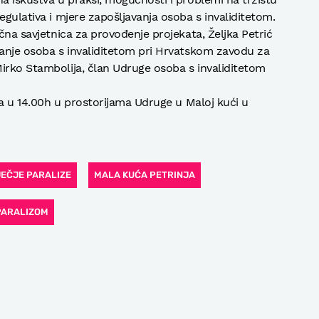
egulativa i mjere zapošljavanja osoba s invaliditetom.
učna savjetnica za provođenje projekata, Željka Petrić
vanje osoba s invaliditetom pri Hrvatskom zavodu za
irko Stambolija, član Udruge osoba s invaliditetom
nja u 14.00h u prostorijama Udruge u Maloj kući u
JEČJE PARALIZE
MALA KUĆA PETRINJA
PARALIZOM