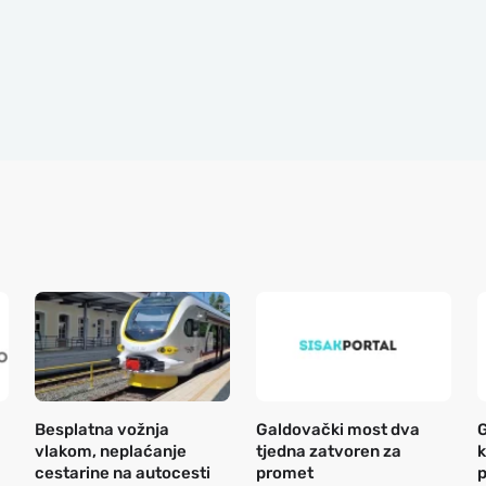
Besplatna vožnja
Galdovački most dva
G
vlakom, neplaćanje
tjedna zatvoren za
k
cestarine na autocesti
promet
p