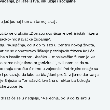
ćanja, prijateljstva, inkluzije i socijalne
 u još jednoj humanitarnoj akciji.
jučilo se u akciju „Donatorsko šišanje petrinjskih frizera
isačko-moslavačke županije“.
elju, 14.siječnja, od 9 do 12 sati u Centru novog života,
t će se donatorsko šišanje petrinjskih frizera koji će
oba s invaliditetom Sisačko – moslavačke županije. Ja
samoinicijativno organizirali i javili nam se da su
oznaju ono što činimo u zajednici. Petrinjske snage su
lo i pokazuju da iako su blagdani prošli vrijeme darivanja
am je Snježana Tomašević, izvršna direktorica Udruga
čke županije.
ržat će se u nedjelju, 14.siječnja, od 9 do 12 sati u