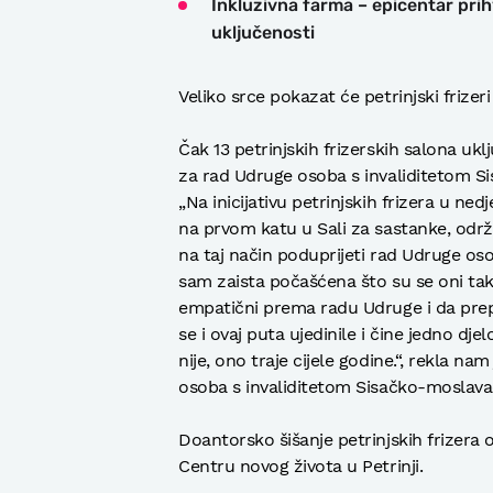
Inkluzivna farma – epicentar prihva
uključenosti
Veliko srce pokazat će petrinjski frizeri
Čak 13 petrinjskih frizerskih salona ukl
za rad Udruge osoba s invaliditetom S
„Na inicijativu petrinjskih frizera u nedj
na prvom katu u Sali za sastanke, održa
na taj način poduprijeti rad Udruge os
sam zaista počašćena što su se oni tako 
empatični prema radu Udruge i da prep
se i ovaj puta ujedinile i čine jedno dje
nije, ono traje cijele godine.“, rekla n
osoba s invaliditetom Sisačko-moslava
Doantorsko šišanje petrinjskih frizera od
Centru novog života u Petrinji.