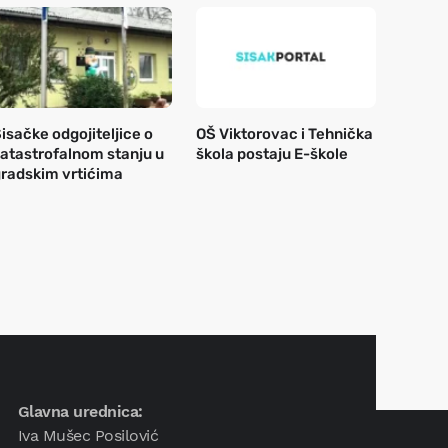
isačke odgojiteljice o
OŠ Viktorovac i Tehnička
atastrofalnom stanju u
škola postaju E-škole
radskim vrtićima
Glavna urednica:
Iva Mušec Posilović