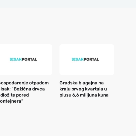
Gospodarenje otpadom
Gradska blagajna na
isak: “Božićna drvca
kraju prvog kvartala u
dložite pored
plusu 6,6 milijuna kuna
ontejnera”