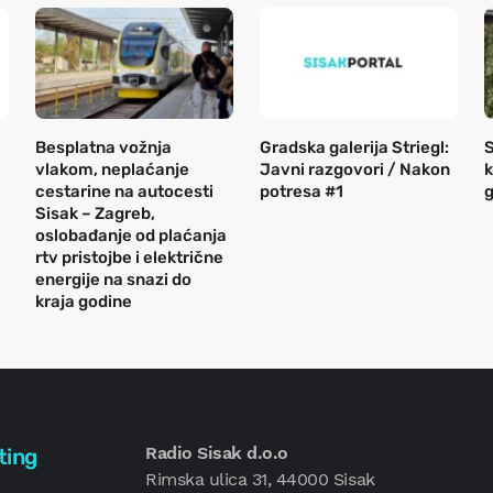
Besplatna vožnja
Gradska galerija Striegl:
S
vlakom, neplaćanje
Javni razgovori / Nakon
k
cestarine na autocesti
potresa #1
g
Sisak – Zagreb,
oslobađanje od plaćanja
rtv pristojbe i električne
energije na snazi do
kraja godine
Radio Sisak d.o.o
ting
Rimska ulica 31, 44000 Sisak