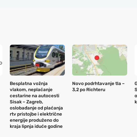
Besplatna vožnja
Novo podrhtavanje tla –
vlakom, neplaćanje
3,2 po Richteru
S
cestarine na autocesti
o
Sisak – Zagreb,
k
oslobađanje od plaćanja
rtv pristojbe i električne
energije produženo do
kraja lipnja iduće godine