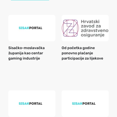
Sisačko-moslavačka
Od početka godine
B
županija kao centar
ponovno plaćanje
n
gaming industrije
participacije za lijekove
a
o
r
e
k