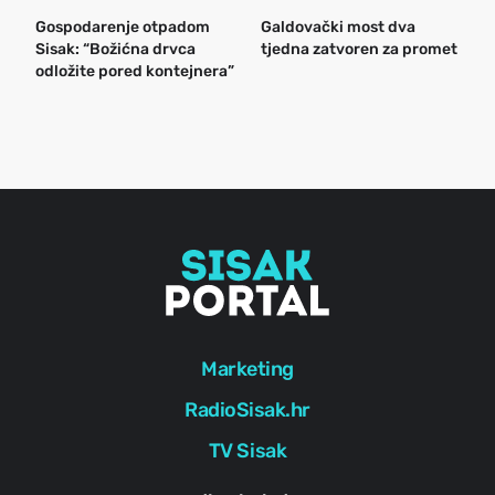
Gospodarenje otpadom
Galdovački most dva
B
Sisak: “Božićna drvca
tjedna zatvoren za promet
n
odložite pored kontejnera”
a
o
r
e
g
Marketing
RadioSisak.hr
TV Sisak