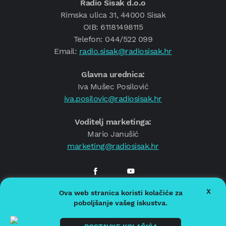
Radio Sisak d.o.o
Rimska ulica 31, 44000 Sisak
OIB: 61181498115
Telefon: 044/522 099
Email:
radio.sisak@radiosisak.hr
Glavna urednica:
Iva Mušec Posilović
iva.posilovic@radiosisak.hr
Voditelj marketinga:
Mario Janušić
marketing@radiosisak.hr
X
Ova web stranica koristi kolačiće za
© 2026.
Radio Sisak
poboljšanje vašeg iskustva.
Politika privatnosti
Politika kolačića