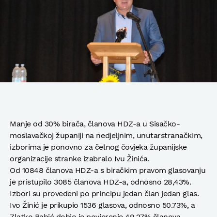
Manje od 30% birača, članova HDZ-a u Sisačko-
moslavačkoj županiji na nedjeljnim, unutarstranačkim,
izborima je ponovno za čelnog čovjeka županijske
organizacije stranke izabralo Ivu Žinića.
Od 10848 članova HDZ-a s biračkim pravom glasovanju
je pristupilo 3085 članova HDZ-a, odnosno 28,43%.
Izbori su provedeni po principu jedan član jedan glas.
Ivo Žinić je prikupio 1536 glasova, odnosno 50.73%, a
Zlatko Babić dobio je povjerenje 49.27% članova,