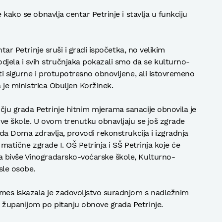
 kako se obnavlja centar Petrinje i stavlja u funkciju
ntar Petrinje sruši i gradi ispočetka, no velikim
ela i svih stručnjaka pokazali smo da se kulturno-
ti sigurne i protupotresno obnovljene, ali istovremeno
a je ministrica Obuljen Koržinek.
ju grada Petrinje hitnim mjerama sanacije obnovila je
ove škole. U ovom trenutku obnavljaju se još zgrade
ada Doma zdravlja, provodi rekonstrukcija i izgradnja
u matične zgrade I. OŠ Petrinja i SŠ Petrinja koje će
 bivše Vinogradarsko-voćarske škole, Kulturno-
sle osobe.
mes iskazala je zadovoljstvo suradnjom s nadležnim
županijom po pitanju obnove grada Petrinje.