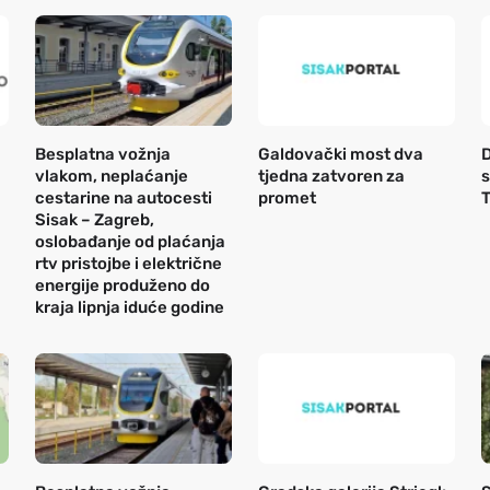
Besplatna vožnja
Galdovački most dva
D
vlakom, neplaćanje
tjedna zatvoren za
s
cestarine na autocesti
promet
T
Sisak – Zagreb,
oslobađanje od plaćanja
rtv pristojbe i električne
energije produženo do
kraja lipnja iduće godine