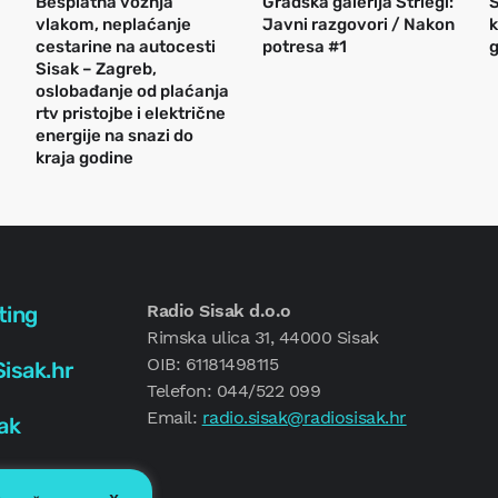
Besplatna vožnja
Gradska galerija Striegl:
S
vlakom, neplaćanje
Javni razgovori / Nakon
k
cestarine na autocesti
potresa #1
g
Sisak – Zagreb,
oslobađanje od plaćanja
rtv pristojbe i električne
energije na snazi do
kraja godine
Radio Sisak d.o.o
ting
Rimska ulica 31, 44000 Sisak
OIB: 61181498115
isak.hr
Telefon: 044/522 099
Email:
radio.sisak@radiosisak.hr
ak