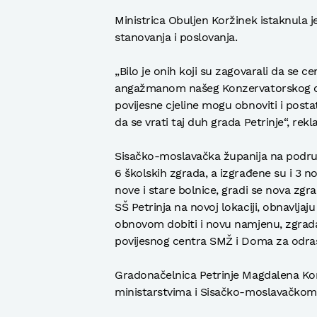
Ministrica Obuljen Koržinek istaknula je
stanovanja i poslovanja.
„Bilo je onih koji su zagovarali da se ce
angažmanom našeg Konzervatorskog odj
povijesne cjeline mogu obnoviti i posta
da se vrati taj duh grada Petrinje“, rekl
Sisačko-moslavačka županija na područ
6 školskih zgrada, a izgrađene su i 3 n
nove i stare bolnice, gradi se nova zgr
SŠ Petrinja na novoj lokaciji, obnavljaj
obnovom dobiti i novu namjenu, zgrada
povijesnog centra SMŽ i Doma za odra
Gradonačelnica Petrinje Magdalena Ko
ministarstvima i Sisačko-moslavačkom 