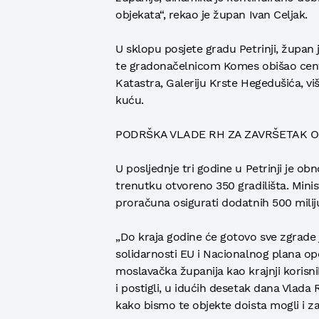
objekata“, rekao je župan Ivan Celjak.
U sklopu posjete gradu Petrinji, župan
te gradonačelnicom Komes obišao centar
Katastra, Galeriju Krste Hegedušića, 
kuću.
PODRŠKA VLADE RH ZA ZAVRŠETAK 
U posljednje tri godine u Petrinji je o
trenutku otvoreno 350 gradilišta. Minis
proračuna osigurati dodatnih 500 mili
„Do kraja godine će gotovo sve zgrade 
solidarnosti EU i Nacionalnog plana opo
moslavačka županija kao krajnji korisni
i postigli, u idućih desetak dana Vlada
kako bismo te objekte doista mogli i zavr