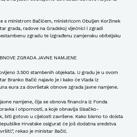
 je s ministrom Bačićem, ministricom Obuljen Koržinek
 grada, radove na Gradskoj vijećnici i zgradi
višestambenu zgradu te izgrađenu zamjensku obiteljsku
OBNOVE ZGRADA JAVNE NAMJENE
bnovljeno 3.500 stambenih objekata. U gradu je u ovom
tar Branko Bačić najavio je i kako će Vlada iz
juna eura za dovršetak obnove zgrada javne namjene.
javne namjene, čija se obnova financira iz Fonda
ravka i otpornosti, a koje obnavlja Sisačko-
k, biti gotovo u cijelosti završene. Kako bismo to doista
 Republike Hrvatske osigurat će još dodatna sredstva
šiti.“, rekao je ministar Bačić.