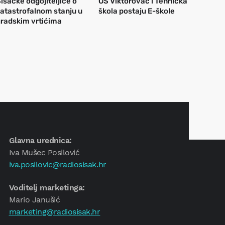
isačke odgojiteljice o
OŠ Viktorovac i Tehnička
atastrofalnom stanju u
škola postaju E-škole
radskim vrtićima
Glavna urednica:
Iva Mušec Posilović
iva.posilovic@radiosisak.hr
Voditelj marketinga:
Mario Janušić
marketing@radiosisak.hr