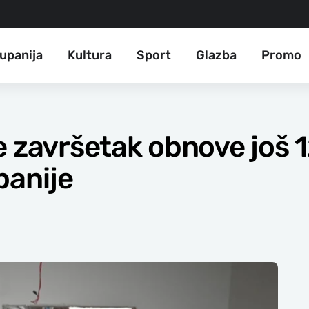
upanija
Kultura
Sport
Glazba
Promo
e završetak obnove još 1
panije