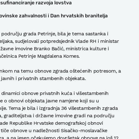
 sufinanciranje razvoja lovstva
vinske zahvalnosti i Dan hrvatskih branitelja
odručju grada Petrinje, bila je tema sastanka i
ljaka, sudjelovali potpredsjednik Vlade RH i ministar
ržavne imovine Branko Bačić, ministrica kulture i
ačelnica Petrinje Magdalena Komes.
stankom na temu obnove zgrada oštećenih potresom, a
javnih i privatnih stambenih objekata.
i dinamici obnove privatnih kuća i višestambenih
e o obnovi objekata javne namjene koji su u
e. Tema je bila i izgradnja 36 višestambenih zgrada
, graditeljstva i državne imovine gradi na području
Vlade Republike Hrvatske demografskoj obnovi
tiče obnove u nadležnosti Sisačko-moslavačke
ra, a na jesen očekujemo dovršetak obnove na još 12