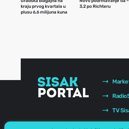
Gradska blagajna na
Novo podrhtavanje tla –
kraju prvog kvartala u
3,2 po Richteru
plusu 6,6 milijuna kuna
Marke
RadioS
TV Sis