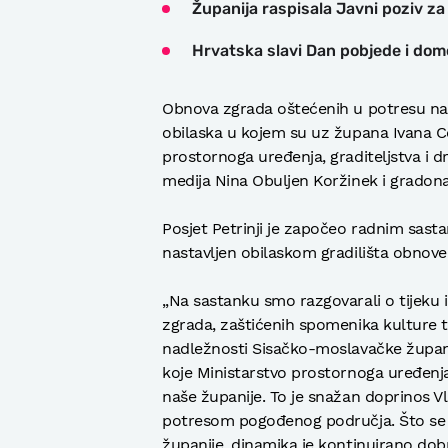
Županija raspisala Javni poziv za
Hrvatska slavi Dan pobjede i domo
Obnova zgrada oštećenih u potresu na p
obilaska u kojem su uz župana Ivana Ce
prostornoga uređenja, graditeljstva i d
medija Nina Obuljen Koržinek i gradon
Posjet Petrinji je započeo radnim sa
nastavljen obilaskom gradilišta obnove 
„Na sastanku smo razgovarali o tijeku 
zgrada, zaštićenih spomenika kulture t
nadležnosti Sisačko-moslavačke županij
koje Ministarstvo prostornoga uređenja
naše županije. To je snažan doprinos 
potresom pogođenog područja. Što se 
županije, dinamika je kontinuirano dob