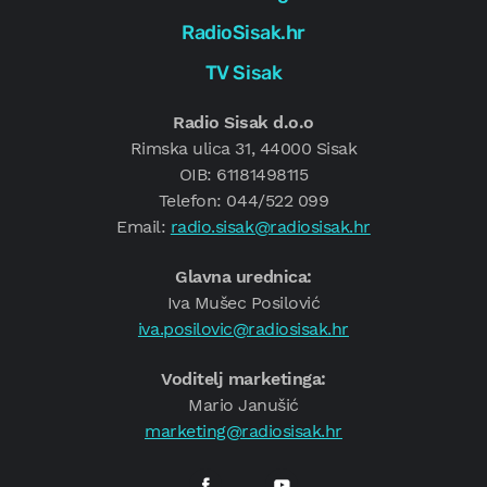
RadioSisak.hr
TV Sisak
Radio Sisak d.o.o
Rimska ulica 31, 44000 Sisak
OIB: 61181498115
Telefon: 044/522 099
Email:
radio.sisak@radiosisak.hr
Glavna urednica:
Iva Mušec Posilović
iva.posilovic@radiosisak.hr
Voditelj marketinga:
Mario Janušić
marketing@radiosisak.hr