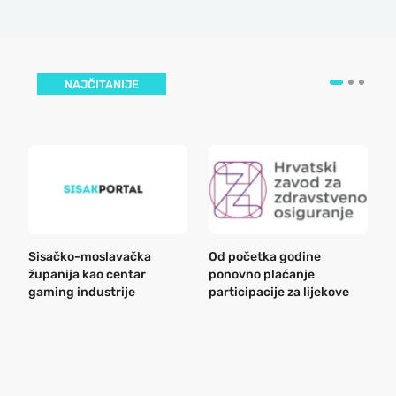
NAJČITANIJE
Sisačko-moslavačka
Od početka godine
B
županija kao centar
ponovno plaćanje
n
gaming industrije
participacije za lijekove
a
o
r
e
k