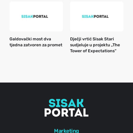
Galdovački most dva
Dječji vrtić Sisak Stari
B
tjedna zatvoren za promet
sudjeluje u projektu „The
n
Tower of Expectations“
a
o
r
e
g
Marketing