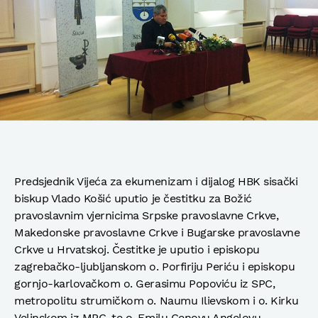
Predsjednik Vijeća za ekumenizam i dijalog HBK sisački
biskup Vlado Košić uputio je čestitku za Božić
pravoslavnim vjernicima Srpske pravoslavne Crkve,
Makedonske pravoslavne Crkve i Bugarske pravoslavne
Crkve u Hrvatskoj. Čestitke je uputio i episkopu
zagrebačko-ljubljanskom o. Porfiriju Periću i episkopu
gornjo-karlovačkom o. Gerasimu Popoviću iz SPC,
metropolitu strumičkom o. Naumu Ilievskom i o. Kirku
Velinskom iz MPC, te o. Emilu Cenovu Angelovu