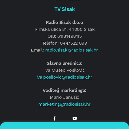
TV Sisak
Radio Sisak d.o.o
Rimska ulica 31, 44000 Sisak
OIB: 61181498115
Telefon: 044/522 099
Email:
radio.sisak@radiosisak.hr
Glavna urednica:
Iva Mušec Posilović
iva.posilovic@radiosisak.hr
Voditelj marketinga:
Mario Janušić
marketing@radiosisak.hr