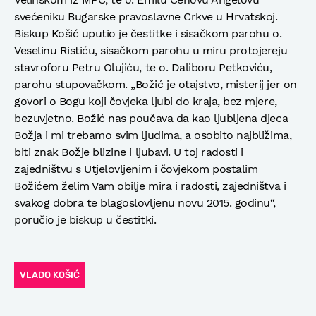
svećeniku Bugarske pravoslavne Crkve u Hrvatskoj.
Biskup Košić uputio je čestitke i sisačkom parohu o.
Veselinu Ristiću, sisačkom parohu u miru protojereju
stavroforu Petru Olujiću, te o. Daliboru Petkoviću,
parohu stupovačkom. „Božić je otajstvo, misterij jer on
govori o Bogu koji čovjeka ljubi do kraja, bez mjere,
bezuvjetno. Božić nas poučava da kao ljubljena djeca
Božja i mi trebamo svim ljudima, a osobito najbližima,
biti znak Božje blizine i ljubavi. U toj radosti i
zajedništvu s Utjelovljenim i čovjekom postalim
Božićem želim Vam obilje mira i radosti, zajedništva i
svakog dobra te blagoslovljenu novu 2015. godinu“,
poručio je biskup u čestitki.
VLADO KOŠIĆ