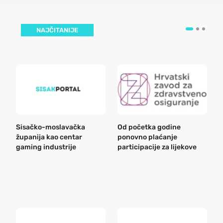
NAJČITANIJE
Sisačko-moslavačka
Od početka godine
B
županija kao centar
ponovno plaćanje
n
gaming industrije
participacije za lijekove
a
o
r
e
k