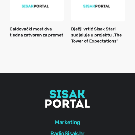
Galdovački most dva
Dječji vrtić Sisak Stari
B
tjedna zatvoren za promet
sudjeluje u projektu „The
n
Tower of Expectations“
a
o
r
e
g
Marketing
RadioSisak.hr