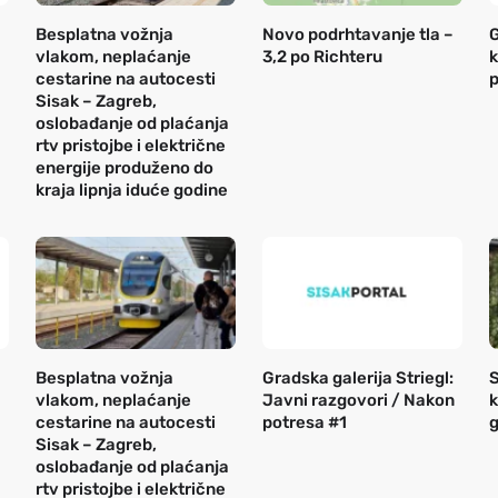
Besplatna vožnja
Novo podrhtavanje tla –
G
vlakom, neplaćanje
3,2 po Richteru
k
cestarine na autocesti
p
Sisak – Zagreb,
oslobađanje od plaćanja
rtv pristojbe i električne
energije produženo do
kraja lipnja iduće godine
Besplatna vožnja
Gradska galerija Striegl:
S
vlakom, neplaćanje
Javni razgovori / Nakon
k
cestarine na autocesti
potresa #1
g
Sisak – Zagreb,
oslobađanje od plaćanja
rtv pristojbe i električne