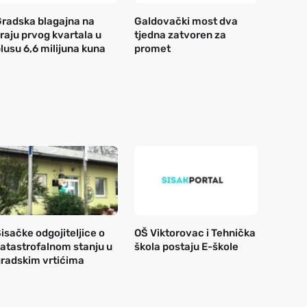
radska blagajna na
Galdovački most dva
raju prvog kvartala u
tjedna zatvoren za
lusu 6,6 milijuna kuna
promet
isačke odgojiteljice o
OŠ Viktorovac i Tehnička
atastrofalnom stanju u
škola postaju E-škole
radskim vrtićima