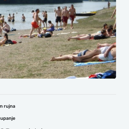
om rujna
kupanje