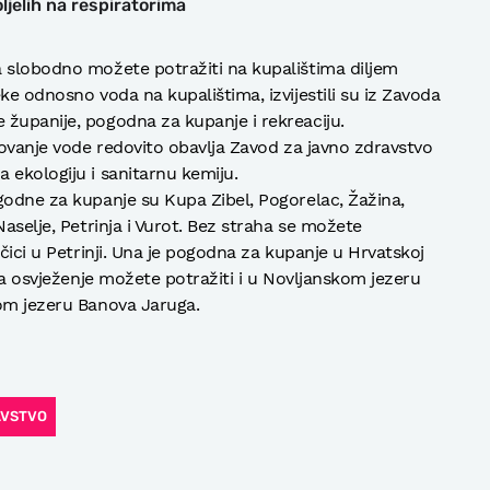
ljelih na respiratorima
a slobodno možete potražiti na kupalištima diljem
ke odnosno voda na kupalištima, izvijestili su iz Zavoda
županije, pogodna za kupanje i rekreaciju.
kovanje vode redovito obavlja Zavod za javno zdravstvo
 ekologiju i sanitarnu kemiju.
godne za kupanje su Kupa Zibel, Pogorelac, Žažina,
Naselje, Petrinja i Vurot. Bez straha se možete
jčici u Petrinji. Una je pogodna za kupanje u Hrvatskoj
eka osvježenje možete potražiti i u Novljanskom jezeru
kom jezeru Banova Jaruga.
AVSTVO