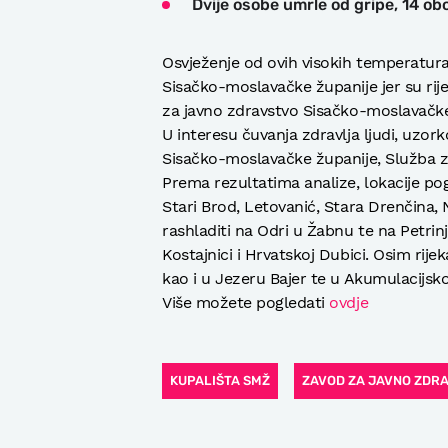
Dvije osobe umrle od gripe, 14 obo
Osvježenje od ovih visokih temperatur
Sisačko-moslavačke županije jer su rije
za javno zdravstvo Sisačko-moslavačke 
U interesu čuvanja zdravlja ljudi, uzor
Sisačko-moslavačke županije, Služba za
Prema rezultatima analize, lokacije po
Stari Brod, Letovanić, Stara Drenčina, 
rashladiti na Odri u Žabnu te na Petrin
Kostajnici i Hrvatskoj Dubici. Osim rij
kao i u Jezeru Bajer te u Akumulacijs
Više možete pogledati
ovdje
KUPALIŠTA SMŽ
ZAVOD ZA JAVNO ZDR