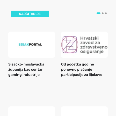
NAJČITANIJE
Sisačko-moslavačka
Od početka godine
B
županija kao centar
ponovno plaćanje
n
gaming industrije
participacije za lijekove
a
o
r
e
k