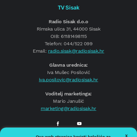
TV Sisak
Radio Sisak d.o.o
Rimska ulica 31, 44000 Sisak
OIB: 61181498115
Telefon: 044/522 099
Email:
radio.sisak@radiosisak.hr
Glavna urednica:
Iva Mušec Posilović
iva.posilovic@radiosisak.hr
Voditelj marketinga:
Mario Janušić
marketing@radiosisak.hr
X
Ova web stranica koristi kolačiće za