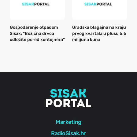
Gospodarenje otpadom
Gradska blagajna na kraju
B
Sisak: “Božićna drvca
prvog kvartala u plusu 6,6
n
odložite pored kontejnera”
milijuna kuna
a
o
r
e
g
Marketing
RadioSisak.hr