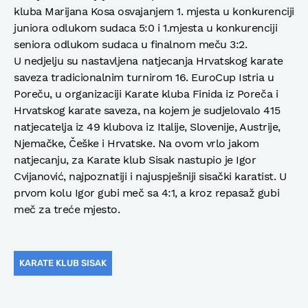
kluba Marijana Kosa osvajanjem 1. mjesta u konkurenciji
juniora odlukom sudaca 5:0 i 1.mjesta u konkurenciji
seniora odlukom sudaca u finalnom meču 3:2.
U nedjelju su nastavljena natjecanja Hrvatskog karate
saveza tradicionalnim turnirom 16. EuroCup Istria u
Poreču, u organizaciji Karate kluba Finida iz Poreča i
Hrvatskog karate saveza, na kojem je sudjelovalo 415
natjecatelja iz 49 klubova iz Italije, Slovenije, Austrije,
Njemačke, Češke i Hrvatske. Na ovom vrlo jakom
natjecanju, za Karate klub Sisak nastupio je Igor
Cvijanović, najpoznatiji i najuspješniji sisački karatist. U
prvom kolu Igor gubi meč sa 4:1, a kroz repasaž gubi
meč za treće mjesto.
KARATE KLUB SISAK