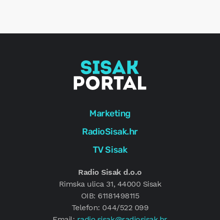
r
e
g
Marketing
RadioSisak.hr
TV Sisak
Radio Sisak d.o.o
Rimska ulica 31, 44000 Sisak
OIB: 61181498115
Telefon: 044/522 099
Email:
radio.sisak@radiosisak.hr