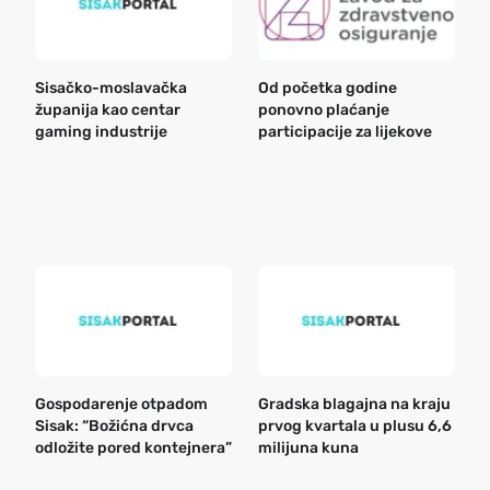
Sisačko-moslavačka
Od početka godine
B
županija kao centar
ponovno plaćanje
n
gaming industrije
participacije za lijekove
a
o
r
e
k
Gospodarenje otpadom
Gradska blagajna na kraju
B
Sisak: “Božićna drvca
prvog kvartala u plusu 6,6
n
odložite pored kontejnera”
milijuna kuna
a
o