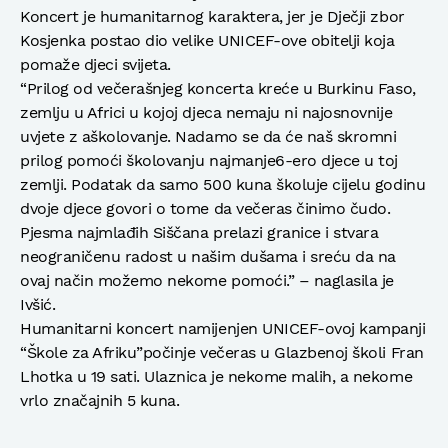
Koncert je humanitarnog karaktera, jer je Dječji zbor
Kosjenka postao dio velike UNICEF-ove obitelji koja
pomaže djeci svijeta.
“Prilog od večerašnjeg koncerta kreće u Burkinu Faso,
zemlju u Africi u kojoj djeca nemaju ni najosnovnije
uvjete z aškolovanje. Nadamo se da će naš skromni
prilog pomoći školovanju najmanje6-ero djece u toj
zemlji. Podatak da samo 500 kuna školuje cijelu godinu
dvoje djece govori o tome da večeras činimo čudo.
Pjesma najmlađih Siščana prelazi granice i stvara
neograničenu radost u našim dušama i sreću da na
ovaj način možemo nekome pomoći.” – naglasila je
Ivšić.
Humanitarni koncert namijenjen UNICEF-ovoj kampanji
“Škole za Afriku”počinje večeras u Glazbenoj školi Fran
Lhotka u 19 sati. Ulaznica je nekome malih, a nekome
vrlo značajnih 5 kuna.