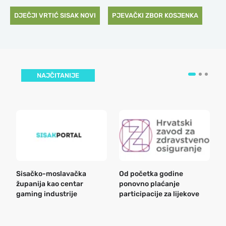
DJEČJI VRTIĆ SISAK NOVI
PJEVAČKI ZBOR KOSJENKA
NAJČITANIJE
Sisačko-moslavačka
Od početka godine
B
županija kao centar
ponovno plaćanje
n
gaming industrije
participacije za lijekove
a
o
r
e