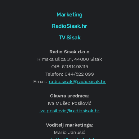
Marketing
RadioSisak.hr
TV Sisak
Radio Sisak d.o.o
Rimska ulica 31, 44000 Sisak
OIB: 61181498115
Telefon: 044/522 099
Email:
radio.sisak@radiosisak.hr
Glavna urednica:
Iva Mušec Posilović
iva.posilovic@radiosisak.hr
Voditelj marketinga:
Mario Janušić