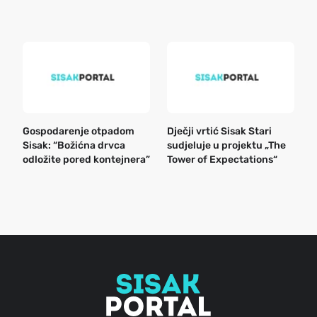
k
Gospodarenje otpadom
Dječji vrtić Sisak Stari
B
Sisak: “Božićna drvca
sudjeluje u projektu „The
n
odložite pored kontejnera”
Tower of Expectations“
a
o
r
e
g