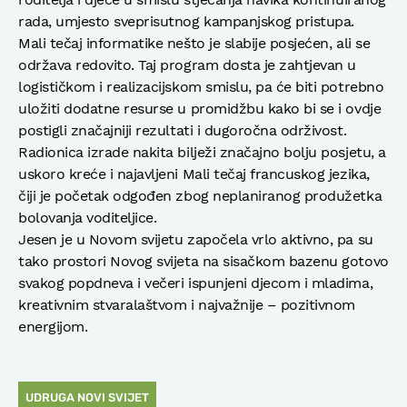
rada, umjesto sveprisutnog kampanjskog pristupa.
Mali tečaj informatike nešto je slabije posjećen, ali se
održava redovito. Taj program dosta je zahtjevan u
logističkom i realizacijskom smislu, pa će biti potrebno
uložiti dodatne resurse u promidžbu kako bi se i ovdje
postigli značajniji rezultati i dugoročna održivost.
Radionica izrade nakita bilježi značajno bolju posjetu, a
uskoro kreće i najavljeni Mali tečaj francuskog jezika,
čiji je početak odgođen zbog neplaniranog produžetka
bolovanja voditeljice.
Jesen je u Novom svijetu započela vrlo aktivno, pa su
tako prostori Novog svijeta na sisačkom bazenu gotovo
svakog popdneva i večeri ispunjeni djecom i mladima,
kreativnim stvaralaštvom i najvažnije – pozitivnom
energijom.
UDRUGA NOVI SVIJET