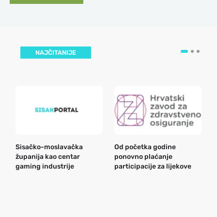
NAJČITANIJE
Sisačko-moslavačka
Od početka godine
B
županija kao centar
ponovno plaćanje
n
gaming industrije
participacije za lijekove
a
o
r
e
k