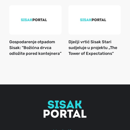
Gospodarenje otpadom
Dječji vrtić Sisak Stari
B
Sisak: “Božićna drvca
sudjeluje u projektu „The
n
odložite pored kontejnera”
Tower of Expectations“
a
o
r
e
g