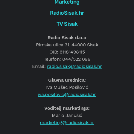
Marketing
RadioSisak.hr
TV Sisak
Radio Sisak d.o.o
Rimska ulica 31, 44000 Sisak
OIB: 61181498115
Telefon: 044/522 099
Email:
radio.sisak@radiosisak.hr
Glavna urednica:
Iva Mušec Posilović
iva.posilovic@radiosisak.hr
Voditelj marketinga:
Mario Janušić
marketing@radiosisak.hr