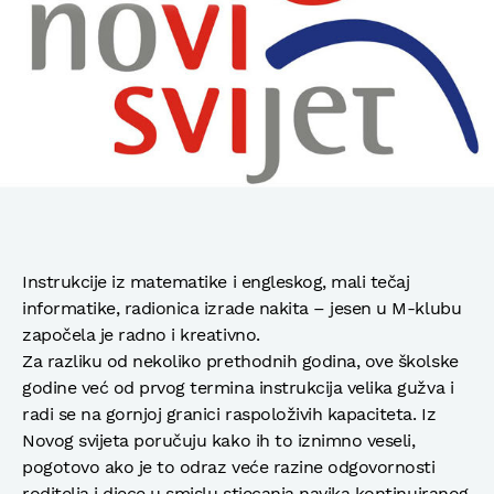
Instrukcije iz matematike i engleskog, mali tečaj
informatike, radionica izrade nakita – jesen u M-klubu
započela je radno i kreativno.
Za razliku od nekoliko prethodnih godina, ove školske
godine već od prvog termina instrukcija velika gužva i
radi se na gornjoj granici raspoloživih kapaciteta. Iz
Novog svijeta poručuju kako ih to iznimno veseli,
pogotovo ako je to odraz veće razine odgovornosti
roditelja i djece u smislu stjecanja navika kontinuiranog