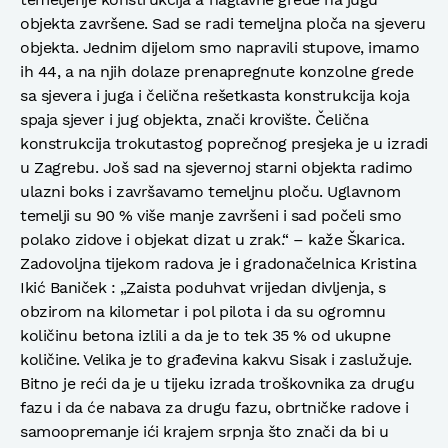
objekta završene. Sad se radi temeljna ploča na sjeveru
objekta. Jednim dijelom smo napravili stupove, imamo
ih 44, a na njih dolaze prenapregnute konzolne grede
sa sjevera i juga i čelična rešetkasta konstrukcija koja
spaja sjever i jug objekta, znači krovište. Čelična
konstrukcija trokutastog poprečnog presjeka je u izradi
u Zagrebu. Još sad na sjevernoj starni objekta radimo
ulazni boks i završavamo temeljnu ploču. Uglavnom
temelji su 90 % više manje završeni i sad počeli smo
polako zidove i objekat dizat u zrak.“ – kaže Škarica.
Zadovoljna tijekom radova je i gradonačelnica Kristina
Ikić Baniček : „Zaista poduhvat vrijedan divljenja, s
obzirom na kilometar i pol pilota i da su ogromnu
količinu betona izlili a da je to tek 35 % od ukupne
količine. Velika je to građevina kakvu Sisak i zaslužuje.
Bitno je reći da je u tijeku izrada troškovnika za drugu
fazu i da će nabava za drugu fazu, obrtničke radove i
samoopremanje ići krajem srpnja što znači da bi u