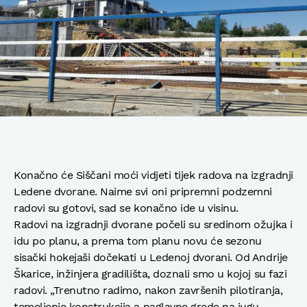
Konačno će Siščani moći vidjeti tijek radova na izgradnji
Ledene dvorane. Naime svi oni pripremni podzemni
radovi su gotovi, sad se konačno ide u visinu.
Radovi na izgradnji dvorane počeli su sredinom ožujka i
idu po planu, a prema tom planu novu će sezonu
sisački hokejaši dočekati u Ledenoj dvorani. Od Andrije
Škarice, inžinjera gradilišta, doznali smo u kojoj su fazi
radovi. „Trenutno radimo, nakon završenih pilotiranja,
temeljenje konstrukcija a naglavne grede na jugu