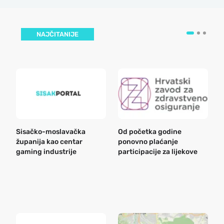
NAJČITANIJE
Sisačko-moslavačka
Od početka godine
B
županija kao centar
ponovno plaćanje
n
gaming industrije
participacije za lijekove
a
o
r
e
k