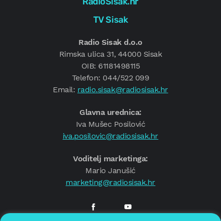
RadioSisak.hr
TV Sisak
Radio Sisak d.o.o
Rimska ulica 31, 44000 Sisak
OIB: 61181498115
Telefon: 044/522 099
Email:
radio.sisak@radiosisak.hr
Glavna urednica:
Iva Mušec Posilović
iva.posilovic@radiosisak.hr
Voditelj marketinga:
Mario Janušić
marketing@radiosisak.hr