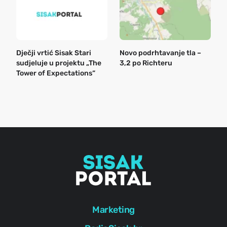
Dječji vrtić Sisak Stari
Novo podrhtavanje tla –
B
sudjeluje u projektu „The
3,2 po Richteru
n
Tower of Expectations“
a
o
r
e
g
Marketing