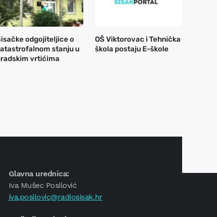
isačke odgojiteljice o
OŠ Viktorovac i Tehnička
atastrofalnom stanju u
škola postaju E-škole
radskim vrtićima
Glavna urednica:
Iva Mušec Posilović
iva.posilovic@radiosisak.hr