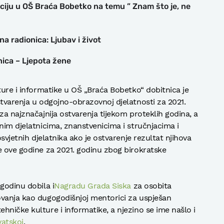
kaciju u OŠ Braća Bobetko na temu ” Znam što je, ne
a radionica: Ljubav i život
nica – Ljepota žene
ture i informatike u OŠ „Braća Bobetko“ dobitnica je
stvarenja u odgojno-obrazovnoj djelatnosti za 2021.
za najznačajnija ostvarenja tijekom proteklih godina, a
nim djelatnicima, znanstvenicima i stručnjacima i
osvjetnih djelatnika ako je ostvarenje rezultat njihova
e ove godine za 2021. godinu zbog birokratske
godinu dobila i
Nagradu Grada Siska
za osobita
ovanja kao dugogodišnjoj mentorici za uspješan
hničke kulture i informatike, a njezino se ime našlo i
vatskoj
.