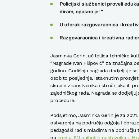
Policijski službenici proveli edu
diram, opasno je! “
U utorak razgovaraonica i kreativn
Razgovaraonica i kreativna radio
Jasminka Gerin, učiteljica tehničke kul
“Nagrade Ivan Filipović” za značajna o
godinu. Godišnja nagrada dodjeljuje se 
osobito posljednje, istaknutim prosvjet
skupini znanstvenika i stručnjaka ili pr
zajedničkog rada. Nagrada se dodjeljuj
procedure.
Podsjetimo, Jasminka Gerin je za 2021. 
ostvarenja na području odgoja i obraz
pedagoški rad s mladima na području te
na
popisu 511 najboljih nastavnika u Hr