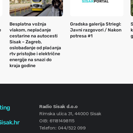
Besplatna vožnja
Gradska galerija Striegl:
S
e
vlakom, neplaćanje
Javni razgovori / Nakon
k
cestarine na autocesti
potresa #1
g
Sisak – Zagreb,
oslobađanje od plaćanja
rtv pristojbe i električne
energije na snazi do
kraja godine
Radio Sisak d.o.o
ting
Rimska ulica 31, 44000 Sisak
OIB: 61181498115
isak.hr
Telefon: 044/522 099