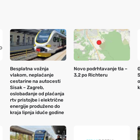
Besplatna vožnja
Novo podrhtavanje tla –
vlakom, neplaćanje
3,2 po Richteru
S
cestarine na autocesti
o
Sisak – Zagreb,
k
oslobađanje od plaćanja
rtv pristojbe i električne
energije produženo do
kraja lipnja iduće godine