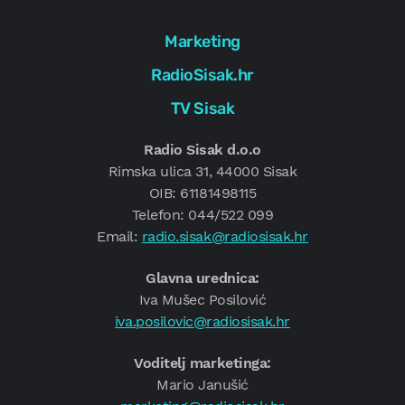
Marketing
RadioSisak.hr
TV Sisak
Radio Sisak d.o.o
Rimska ulica 31, 44000 Sisak
OIB: 61181498115
Telefon: 044/522 099
Email:
radio.sisak@radiosisak.hr
Glavna urednica:
Iva Mušec Posilović
iva.posilovic@radiosisak.hr
Voditelj marketinga:
Mario Janušić