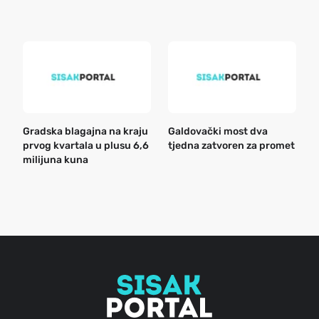
k
Gradska blagajna na kraju
Galdovački most dva
B
prvog kvartala u plusu 6,6
tjedna zatvoren za promet
n
milijuna kuna
a
o
r
e
g