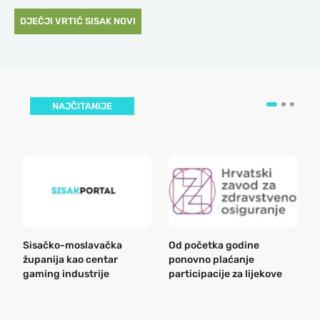
DJEČJI VRTIĆ SISAK NOVI
NAJČITANIJE
Sisačko-moslavačka
Od početka godine
B
županija kao centar
ponovno plaćanje
n
gaming industrije
participacije za lijekove
a
o
r
e