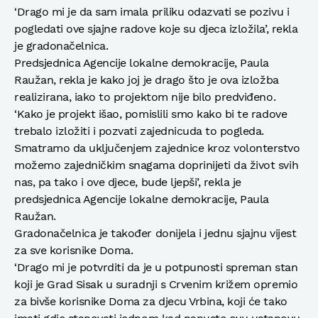
‘Drago mi je da sam imala priliku odazvati se pozivu i
pogledati ove sjajne radove koje su djeca izložila’, rekla
je gradonačelnica.
Predsjednica Agencije lokalne demokracije, Paula
Raužan, rekla je kako joj je drago što je ova izložba
realizirana, iako to projektom nije bilo predviđeno.
‘Kako je projekt išao, pomislili smo kako bi te radove
trebalo izložiti i pozvati zajednicuda to pogleda.
Smatramo da uključenjem zajednice kroz volonterstvo
možemo zajedničkim snagama doprinijeti da život svih
nas, pa tako i ove djece, bude ljepši’, rekla je
predsjednica Agencije lokalne demokracije, Paula
Raužan.
Gradonačelnica je također donijela i jednu sjajnu vijest
za sve korisnike Doma.
‘Drago mi je potvrditi da je u potpunosti spreman stan
koji je Grad Sisak u suradnji s Crvenim križem opremio
za bivše korisnike Doma za djecu Vrbina, koji će tako