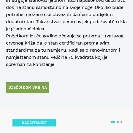
imati gdje stanovati jednom kad napuste ovu ustanovu,
dok ne stanu samostalno na svoje noge. Ukoliko bude
potrebe, možemo se obvezati da ćemo dodijeliti i
dodatni stan. Takve stvari ćemo uvijek podržavati’, rekla
je gradonačelnica.
Početkom iduće godine očekuje se potvrda Hrvatskog
crvenog križa da je stan certificiran prema svim
standardima za tu namjenu. Radi se o renoviranom i
namještenom stanu veličine 70 kvadrata koji je
spreman za korištenje.
DJEČJI DOM VRBINA
NAJČITANIJE