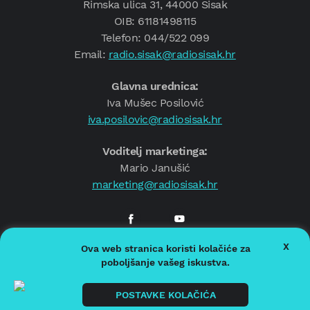
Rimska ulica 31, 44000 Sisak
OIB: 61181498115
Telefon: 044/522 099
Email:
radio.sisak@radiosisak.hr
Glavna urednica:
Iva Mušec Posilović
iva.posilovic@radiosisak.hr
Voditelj marketinga:
Mario Janušić
marketing@radiosisak.hr
X
Ova web stranica koristi kolačiće za
© 2026.
Radio Sisak
poboljšanje vašeg iskustva.
Politika privatnosti
Politika kolačića
POSTAVKE KOLAČIĆA