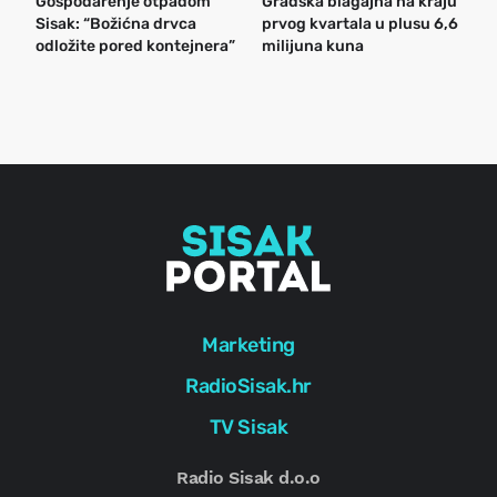
Gospodarenje otpadom
Gradska blagajna na kraju
B
Sisak: “Božićna drvca
prvog kvartala u plusu 6,6
n
odložite pored kontejnera”
milijuna kuna
a
o
r
e
g
Marketing
RadioSisak.hr
TV Sisak
Radio Sisak d.o.o