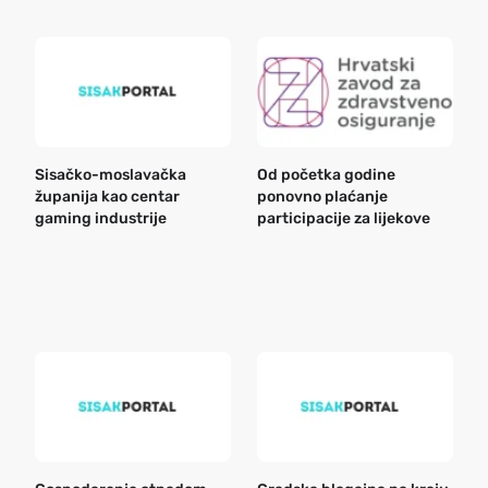
Sisačko-moslavačka
Od početka godine
B
županija kao centar
ponovno plaćanje
n
gaming industrije
participacije za lijekove
a
o
r
e
k