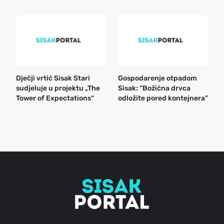
Dječji vrtić Sisak Stari
Gospodarenje otpadom
B
sudjeluje u projektu „The
Sisak: “Božićna drvca
n
Tower of Expectations“
odložite pored kontejnera”
a
o
r
e
g