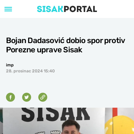
Bojan Dadasović dobio spor protiv
Porezne uprave Sisak
imp
28. prosinac 2024 15:40