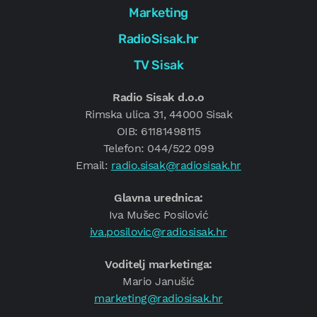
Marketing
RadioSisak.hr
TV Sisak
Radio Sisak d.o.o
Rimska ulica 31, 44000 Sisak
OIB: 61181498115
Telefon: 044/522 099
Email:
radio.sisak@radiosisak.hr
Glavna urednica:
Iva Mušec Posilović
iva.posilovic@radiosisak.hr
Voditelj marketinga:
Mario Janušić
marketing@radiosisak.hr