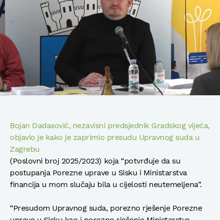
Bojan Dadasović, nezavisni predsjednik Gradskog vijeća,
objavio je kako je zaprimio presudu Upravnog suda u
Zagrebu
(Poslovni broj 2025/2023) koja “potvrđuje da su
postupanja Porezne uprave u Sisku i Ministarstva
financija u mom slučaju bila u cijelosti neutemeljena”.
“Presudom Upravnog suda, porezno rješenje Porezne
uprave u Sisku kao i porezno rješenje Ministarstva