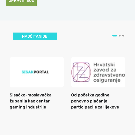
UPRAVNI SUD
NAJČITANIJE
Sisačko-moslavačka
Od početka godine
B
županija kao centar
ponovno plaćanje
n
gaming industrije
participacije za lijekove
a
o
r
e
k