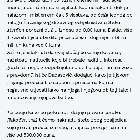
financija poništeni su u cijelosti kao nezakoniti dok je
nalazom i mišljenjem čak 5 vještaka, od čega jednog po
nalogu Županijskog državnog odvjetništva u Sisku,
utvrđen porezni dug u iznosu od 0,00 kuna. Dakle, više
državnih tijela utvrdilo je da porezni dug nije ni blizu
milijun kuna već 0 kuna.
Važno je istaknuti da ovaj slučaj pokazuje kako se,
nažalost, institucije koje bi trebale raditi u interesu
građana mogu zloupotrijebiti u svrhe koje nemaju veze
s pravdom.”, ističe Dadasović, dodajući kako je tijekom
trajanja procesa bio suočen s pritiscima koji su
negativno utjecali kako na njega i njegovu obitelj tako i
na poslovanje njegove tvrtke.
Poručuje kako će pokrenuti daljnje pravne korake:
„Također, tražit ćemo naknadu štete zbog posljedica
koje je ovaj proces izazvao, a koje su procijenjene na
više od 500.000 eura.