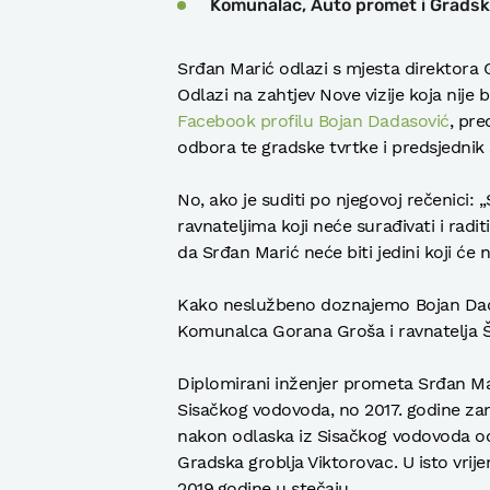
Komunalac, Auto promet i Gradska
Srđan Marić odlazi s mjesta direktora 
Odlazi na zahtjev Nove vizije koja nije
Facebook profilu Bojan Dadasović
, pre
odbora te gradske tvrtke i predsjednik
No, ako je suditi po njegovoj rečenici: 
ravnateljima koji neće surađivati i radi
da Srđan Marić neće biti jedini koji će n
Kako neslužbeno doznajemo Bojan Dadaso
Komunalca Gorana Groša i ravnatelja Š
Diplomirani inženjer prometa Srđan Ma
Sisačkog vodovoda, no 2017. godine za
nakon odlaska iz Sisačkog vodovoda o
Gradska groblja Viktorovac. U isto vrije
2019.godine u stečaju.