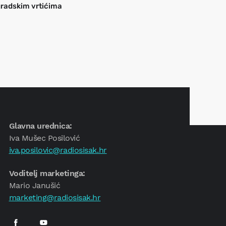
radskim vrtićima
Glavna urednica:
Iva Mušec Posilović
iva.posilovic@radiosisak.hr
Voditelj marketinga:
Mario Janušić
marketing@radiosisak.hr