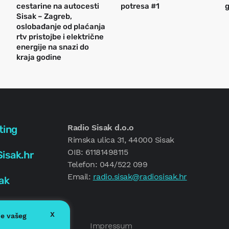
cestarine na autocesti
potresa #1
g
Sisak – Zagreb,
oslobađanje od plaćanja
rtv pristojbe i električne
energije na snazi do
kraja godine
Radio Sisak d.o.o
ting
Rimska ulica 31, 44000 Sisak
OIB: 61181498115
isak.hr
Telefon: 044/522 099
Email:
radio.sisak@radiosisak.hr
ak
X
je vašeg
Politika kolačića
Impressum