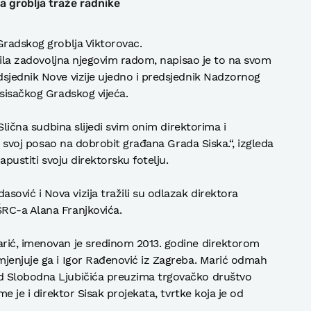
 groblja traže radnike
Gradskog groblja Viktorovac.
 bila zadovoljna njegovim radom, napisao je to na svom
dsjednik Nove vizije ujedno i predsjednik Nadzornog
 sisačkog Gradskog vijeća.
„Slična sudbina slijedi svim onim direktorima i
ti svoj posao na dobrobit građana Grada Siska.“, izgleda
apustiti svoju direktorsku fotelju.
vić i Nova vizija tražili su odlazak direktora
RC-a Alana Franjkovića.
rić, imenovan je sredinom 2013. godine direktorom
mjenjuje ga i Igor Rađenović iz Zagreba. Marić odmah
d Slobodna Ljubičića preuzima trgovačko društvo
me je i direktor Sisak projekata, tvrtke koja je od