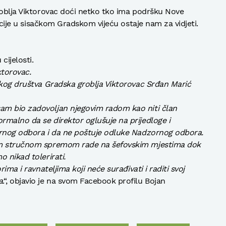
roblja Viktorovac doći netko tko ima podršku Nove
licije u sisačkom Gradskom vijeću ostaje nam za vidjeti.
ijelosti.
ktorovac.
čkog društva Gradska groblja Viktorovac Srđan Marić
am bio zadovoljan njegovim radom kao niti član
malno da se direktor oglušuje na prijedloge i
ornog odbora i da ne poštuje odluke Nadzornog odbora.
jom stručnom spremom rade na šefovskim mjestima dok
 nikad tolerirati.
ima i ravnateljima koji neće surađivati i raditi svoj
a
.“, objavio je na svom Facebook profilu Bojan