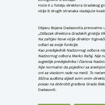
Hoće li u fotelju direktora Gradskog g
vizije ili drugih stranaka vladajuće koa
Objavu Bojana Dadasovića prenosimo u c
„Odlazak direktora Gradskih groblja Vi
Na zahtjev Nove vizije direktor trgova
odlazi sa svoje funkcije.
Kao predsjednik Nadzornog odbora nis
Nadzornog odbora Marko Rafaj. Nije nor
sugestije predsjednika i članova Nadz
Nije normalno da pojedinci sa sredn
oni sa visokom rade na metli. To nećemo
Slična sudbina slijedi svim onim direktor
posao na dobrobit građana Grada Sisk
Dadasović.