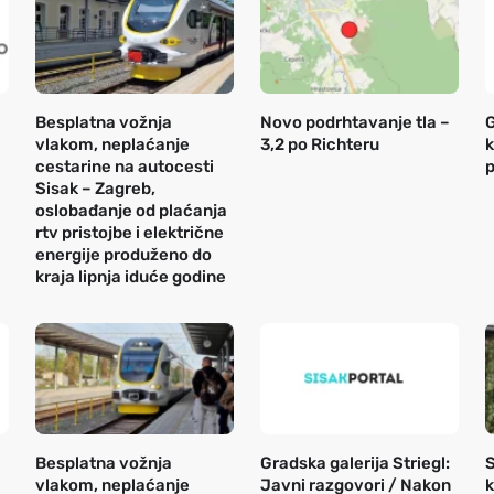
Besplatna vožnja
Novo podrhtavanje tla –
G
vlakom, neplaćanje
3,2 po Richteru
k
cestarine na autocesti
p
Sisak – Zagreb,
oslobađanje od plaćanja
rtv pristojbe i električne
energije produženo do
kraja lipnja iduće godine
Besplatna vožnja
Gradska galerija Striegl:
S
vlakom, neplaćanje
Javni razgovori / Nakon
k