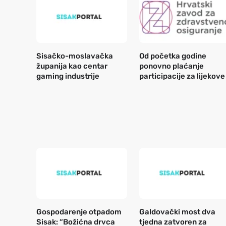
Sisačko-moslavačka
Od početka godine
županija kao centar
ponovno plaćanje
gaming industrije
participacije za lijekove
Gospodarenje otpadom
Galdovački most dva
Sisak: “Božićna drvca
tjedna zatvoren za