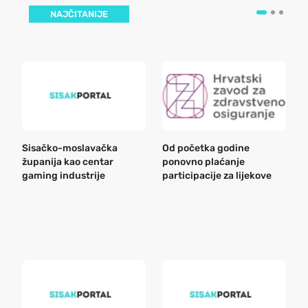
NAJČITANIJE
Sisačko-moslavačka
Od početka godine
B
županija kao centar
ponovno plaćanje
n
gaming industrije
participacije za lijekove
a
o
r
e
k