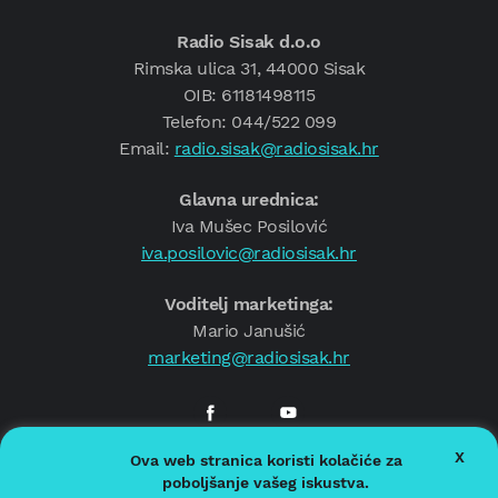
Radio Sisak d.o.o
Rimska ulica 31, 44000 Sisak
OIB: 61181498115
Telefon: 044/522 099
Email:
radio.sisak@radiosisak.hr
Glavna urednica:
Iva Mušec Posilović
iva.posilovic@radiosisak.hr
Voditelj marketinga:
Mario Janušić
marketing@radiosisak.hr
X
Ova web stranica koristi kolačiće za
© 2026.
Radio Sisak
poboljšanje vašeg iskustva.
Politika privatnosti