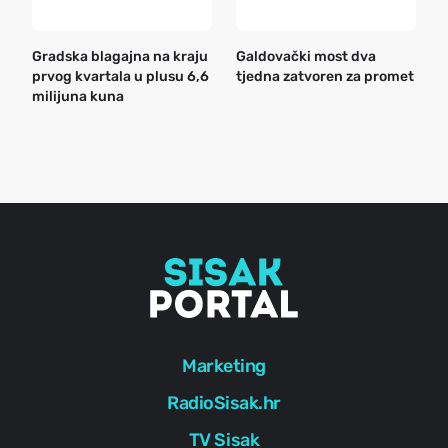
Gradska blagajna na kraju
Galdovački most dva
B
prvog kvartala u plusu 6,6
tjedna zatvoren za promet
n
milijuna kuna
a
o
r
e
g
Marketing
RadioSisak.hr
TV Sisak