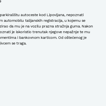
e
a parkiralištu autoceste kod Lipovljana, nepoznati
m automobilu talijanskih registracija, u kojemu se
lizirao da mu je na vozilu prazna stražnja guma. Nakon
epoznati je iskoristio trenutak njegove nepažnje te mu
umentima i bankovnom karticom. Od oštećenog je
jivcem se traga.