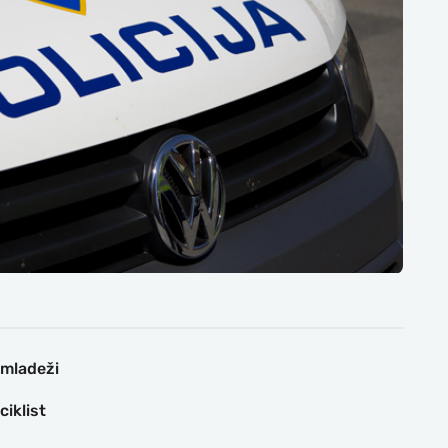
 mladeži
iklist