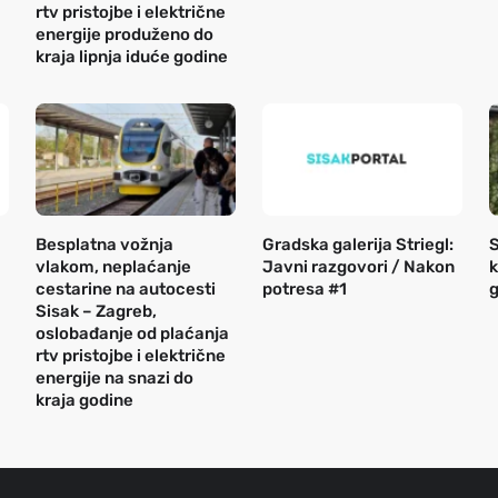
rtv pristojbe i električne
energije produženo do
kraja lipnja iduće godine
Besplatna vožnja
Gradska galerija Striegl:
S
vlakom, neplaćanje
Javni razgovori / Nakon
k
cestarine na autocesti
potresa #1
g
Sisak – Zagreb,
oslobađanje od plaćanja
rtv pristojbe i električne
energije na snazi do
kraja godine