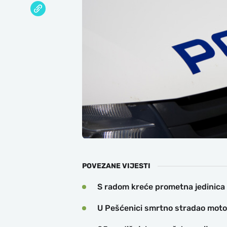
POVEZANE VIJESTI
S radom kreće prometna jedinica
U Pešćenici smrtno stradao motoc