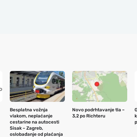
Besplatna vožnja
Novo podrhtavanje tla –
G
vlakom, neplaćanje
3,2 po Richteru
k
cestarine na autocesti
p
Sisak – Zagreb,
oslobađanje od plaćanja