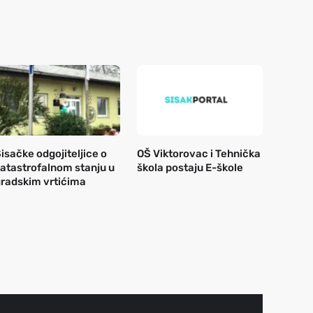
isačke odgojiteljice o
OŠ Viktorovac i Tehnička
atastrofalnom stanju u
škola postaju E-škole
radskim vrtićima