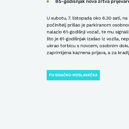
85-godišnjak nova žrtva prijevar
U subotu, 7. listopada oko 6.30 sati, n
počinitelj prišao je parkiranom osobno
nalazio 61-godišnji vozač, te mu signa
što je 61-godišnjak izašao iz vozila, n
ukrao torbicu s novcem, osobnim dok
zaprimljena kaznena prijava, a za kradl
PU SISAČKO-MOSLAVAČKA