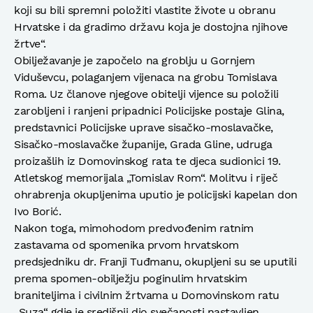
koji su bili spremni položiti vlastite živote u obranu
Hrvatske i da gradimo državu koja je dostojna njihove
žrtve“.
Obilježavanje je započelo na groblju u Gornjem
Viduševcu, polaganjem vijenaca na grobu Tomislava
Roma. Uz članove njegove obitelji vijence su položili
zarobljeni i ranjeni pripadnici Policijske postaje Glina,
predstavnici Policijske uprave sisačko-moslavačke,
Sisačko-moslavačke županije, Grada Gline, udruga
proizašlih iz Domovinskog rata te djeca sudionici 19.
Atletskog memorijala „Tomislav Rom“. Molitvu i riječ
ohrabrenja okupljenima uputio je policijski kapelan don
Ivo Borić.
Nakon toga, mimohodom predvođenim ratnim
zastavama od spomenika prvom hrvatskom
predsjedniku dr. Franji Tuđmanu, okupljeni su se uputili
prema spomen-obilježju poginulim hrvatskim
braniteljima i civilnim žrtvama u Domovinskom ratu
„Suza“ gdje je središnji dio svečanosti nastavljen