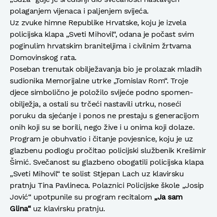
polaganjem vijenaca i paljenjem svijeća.
Uz zvuke himne Republike Hrvatske, koju je izvela
policijska klapa „Sveti Mihovil“, odana je počast svim
poginulim hrvatskim braniteljima i civilnim žrtvama
Domovinskog rata.
Poseban trenutak obilježavanja bio je prolazak mladih
sudionika Memorijalne utrke „Tomislav Rom“. Troje
djece simbolično je položilo svijeće podno spomen-
obilježja, a ostali su trčeći nastavili utrku, noseći
poruku da sjećanje i ponos ne prestaju s generacijom
onih koji su se borili, nego žive i u onima koji dolaze.
Program je obuhvatio i čitanje povjesnice, koju je uz
glazbenu podlogu pročitao policijski službenik Krešimir
Šimić. Svečanost su glazbeno obogatili policijska klapa
„Sveti Mihovil“ te solist Stjepan Lach uz klavirsku
pratnju Tina Pavlineca. Polaznici Policijske škole „Josip
Jović“ upotpunile su program recitalom
„Ja sam
Glina“
uz klavirsku pratnju.