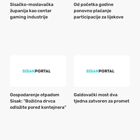
Sisačko-moslavačka
Od početka godine
B
županija kao centar
ponovno plaćanje
n
gaming industrije
participacije za lijekove
a
o
r
e
k
Gospodarenje otpadom
Galdovački most dva
B
Sisak: “Božićna drvca
tjedna zatvoren za promet
n
odložite pored kontejnera”
a
o
r
e
g