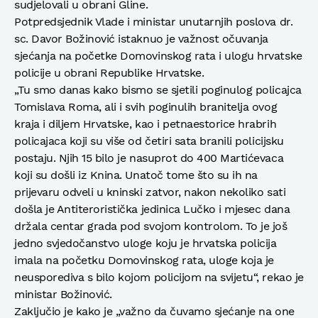
sudjelovali u obrani Gline.
Potpredsjednik Vlade i ministar unutarnjih poslova dr.
sc. Davor Božinović istaknuo je važnost očuvanja
sjećanja na početke Domovinskog rata i ulogu hrvatske
policije u obrani Republike Hrvatske.
„Tu smo danas kako bismo se sjetili poginulog policajca
Tomislava Roma, ali i svih poginulih branitelja ovog
kraja i diljem Hrvatske, kao i petnaestorice hrabrih
policajaca koji su više od četiri sata branili policijsku
postaju. Njih 15 bilo je nasuprot do 400 Martićevaca
koji su došli iz Knina. Unatoč tome što su ih na
prijevaru odveli u kninski zatvor, nakon nekoliko sati
došla je Antiteroristička jedinica Lučko i mjesec dana
držala centar grada pod svojom kontrolom. To je još
jedno svjedočanstvo uloge koju je hrvatska policija
imala na početku Domovinskog rata, uloge koja je
neusporediva s bilo kojom policijom na svijetu“, rekao je
ministar Božinović.
Zaključio je kako je „važno da čuvamo sjećanje na one