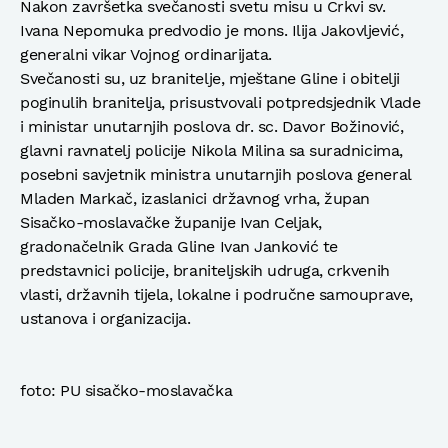
Nakon završetka svečanosti svetu misu u Crkvi sv.
Ivana Nepomuka predvodio je mons. Ilija Jakovljević,
generalni vikar Vojnog ordinarijata.
Svečanosti su, uz branitelje, mještane Gline i obitelji
poginulih branitelja, prisustvovali potpredsjednik Vlade
i ministar unutarnjih poslova dr. sc. Davor Božinović,
glavni ravnatelj policije Nikola Milina sa suradnicima,
posebni savjetnik ministra unutarnjih poslova general
Mladen Markač, izaslanici državnog vrha, župan
Sisačko-moslavačke županije Ivan Celjak,
gradonačelnik Grada Gline Ivan Janković te
predstavnici policije, braniteljskih udruga, crkvenih
vlasti, državnih tijela, lokalne i područne samouprave,
ustanova i organizacija.
foto: PU sisačko-moslavačka