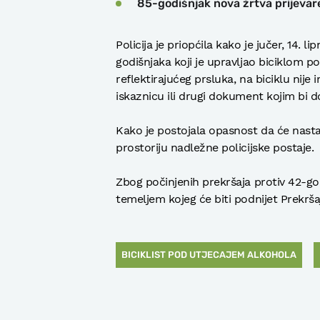
85-godišnjak nova žrtva prijevar
Policija je priopćila kako je jučer, 14. l
godišnjaka koji je upravljao biciklom p
reflektirajućeg prsluka, na biciklu nij
iskaznicu ili drugi dokument kojim bi d
Kako je postojala opasnost da će nasta
prostoriju nadležne policijske postaje.
Zbog počinjenih prekršaja protiv 42-god
temeljem kojeg će biti podnijet Prekrša
BICIKLIST POD UTJECAJEM ALKOHOLA