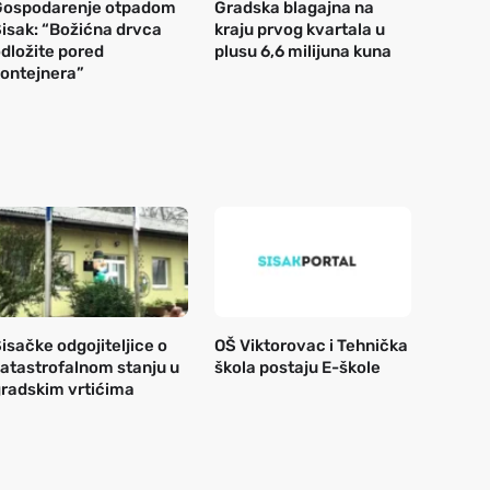
Gospodarenje otpadom
Gradska blagajna na
isak: “Božićna drvca
kraju prvog kvartala u
dložite pored
plusu 6,6 milijuna kuna
ontejnera”
isačke odgojiteljice o
OŠ Viktorovac i Tehnička
atastrofalnom stanju u
škola postaju E-škole
radskim vrtićima