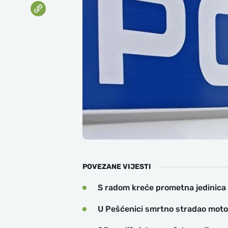
POVEZANE VIJESTI
S radom kreće prometna jedinica
U Pešćenici smrtno stradao motoc