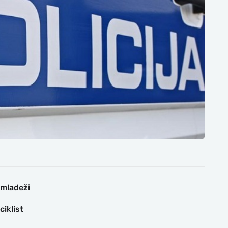
 mladeži
iklist