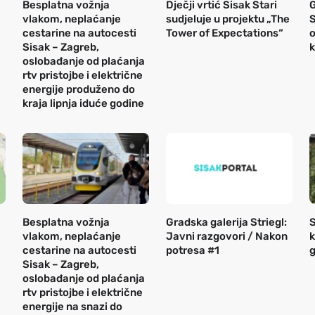
Besplatna vožnja
Dječji vrtić Sisak Stari
vlakom, neplaćanje
sudjeluje u projektu „The
S
cestarine na autocesti
Tower of Expectations“
o
Sisak – Zagreb,
k
oslobađanje od plaćanja
rtv pristojbe i električne
energije produženo do
kraja lipnja iduće godine
Besplatna vožnja
Gradska galerija Striegl:
S
vlakom, neplaćanje
Javni razgovori / Nakon
k
cestarine na autocesti
potresa #1
g
Sisak – Zagreb,
oslobađanje od plaćanja
rtv pristojbe i električne
energije na snazi do