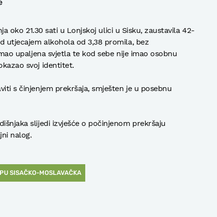
e
ipnja oko 21.30 sati u Lonjskoj ulici u Sisku, zaustavila 42-
od utjecajem alkohola od 3,38 promila, bez
e imao upaljena svjetla te kod sebe nije imao osobnu
okazao svoj identitet.
viti s činjenjem prekršaja, smješten je u posebnu
išnjaka slijedi izvješće o počinjenom prekršaju
jni nalog.
PU SISAČKO-MOSLAVAČKA