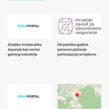
Sisačko-moslavačka
Od početka godine
B
županija kao centar
ponovno plaćanje
n
gaming industrije
participacije za lijekove
a
o
r
e
k