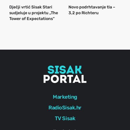
Dječji vrtić Sisak Stari
Novo podrhtavanje tla –
B
sudjeluje u projektu „The
3,2 po Richteru
n
Tower of Expectations“
a
o
r
e
g
Marketing
RadioSisak.hr
TV Sisak