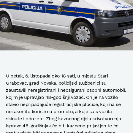
U petak, 6. listopada oko 18 sati, u mjestu Stari
Grabovac, grad Novska, policijski službenici su
zaustavili neregistrirani i neosigurani osobni automobil,
kojim je upravljao 48-godišnji vozač. On je na vozilo
stavio nepripadajuće registracijske pločice, kojima se
nezakonito koristio u prometu, a koje su s vozila
skinute i oduzete. Zbog kaznenog djela krivotvorenja
isprave 48-godišnjak će biti kazneno prijavljen te će
protiv njega biti podnesen i optužni prijedlog zbog