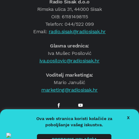
Radio Sisak d.o.o
Rimska ulica 31, 44000 Sisak
OIB: 61181498115
Telefon: 044/522 099
Email:
radio.sisak@radiosisak.hr
Glavna urednica:
Iva Mušec Posilović
iva.posilovic@radiosisak.hr
Voditelj marketinga:
Mario Janušić
marketing@radiosisak.hr
X
Ova web stranica koristi kolačiće za
© 2026.
Radio Sisak
poboljšanje vašeg iskustva.
Politika privatnosti
Politika kolačića