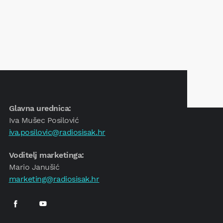
Glavna urednica:
Iva Mušec Posilović
iva.posilovic@radiosisak.hr
Voditelj marketinga:
Mario Janušić
marketing@radiosisak.hr