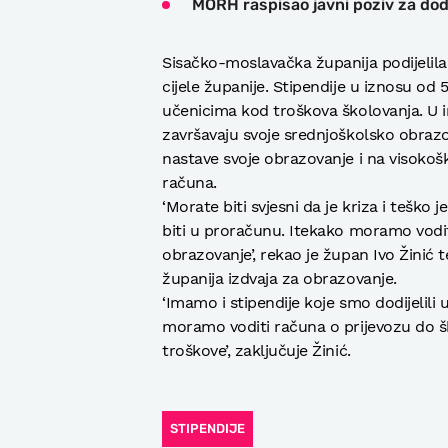
MORH raspisao javni poziv za dodj
Sisačko-moslavačka županija podijelila 
cijele županije. Stipendije u iznosu od
učenicima kod troškova školovanja. U i
završavaju svoje srednjoškolsko obrazo
nastave svoje obrazovanje i na visoko
računa.
‘Morate biti svjesni da je kriza i teško
biti u proračunu. Itekako moramo vodi
obrazovanje’, rekao je župan Ivo Žinić
županija izdvaja za obrazovanje.
‘Imamo i stipendije koje smo dodijelili
moramo voditi računa o prijevozu do ško
troškove’, zaključuje Žinić.
STIPENDIJE