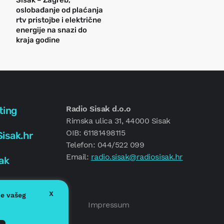
Sisak – Zagreb,
oslobađanje od plaćanja
rtv pristojbe i električne
energije na snazi do
kraja godine
Radio Sisak d.o.o
ting
Rimska ulica 31, 44000 Sisak
OIB: 61181498115
isak.hr
Telefon: 044/522 099
Email:
radio.sisak@radiosisak.hr
ak
X
je vašeg
Politika kolačića
Impressum