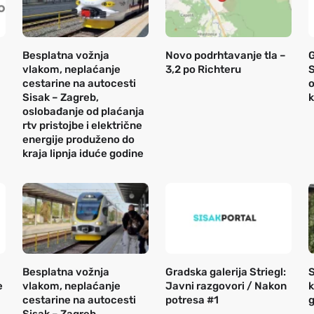
Besplatna vožnja
Novo podrhtavanje tla –
vlakom, neplaćanje
3,2 po Richteru
S
cestarine na autocesti
o
Sisak – Zagreb,
k
oslobađanje od plaćanja
rtv pristojbe i električne
energije produženo do
kraja lipnja iduće godine
Besplatna vožnja
Gradska galerija Striegl:
S
e
vlakom, neplaćanje
Javni razgovori / Nakon
k
cestarine na autocesti
potresa #1
g