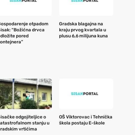
Gospodarenje otpadom
Gradska blagajna na
isak: “Božićna drvca
kraju prvog kvartala u
dložite pored
plusu 6,6 milijuna kuna
ontejnera”
isačke odgojiteljice o
OŠ Viktorovac i Tehnička
atastrofalnom stanju u
škola postaju E-škole
radskim vrtićima