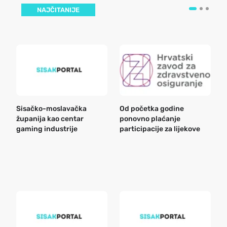
NAJČITANIJE
Sisačko-moslavačka
Od početka godine
B
županija kao centar
ponovno plaćanje
n
gaming industrije
participacije za lijekove
a
o
r
e
k