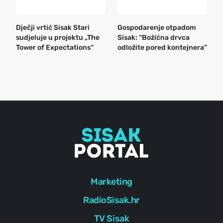
Dječji vrtić Sisak Stari
Gospodarenje otpadom
B
sudjeluje u projektu „The
Sisak: “Božićna drvca
n
Tower of Expectations“
odložite pored kontejnera”
a
o
r
e
g
Marketing
RadioSisak.hr
TV Sisak