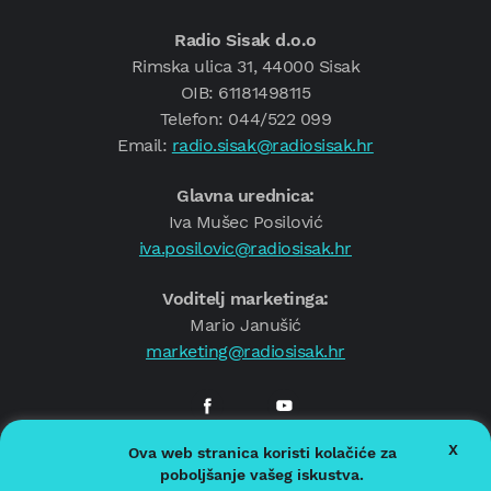
Radio Sisak d.o.o
Rimska ulica 31, 44000 Sisak
OIB: 61181498115
Telefon: 044/522 099
Email:
radio.sisak@radiosisak.hr
Glavna urednica:
Iva Mušec Posilović
iva.posilovic@radiosisak.hr
Voditelj marketinga:
Mario Janušić
marketing@radiosisak.hr
X
Ova web stranica koristi kolačiće za
© 2026.
Radio Sisak
poboljšanje vašeg iskustva.
Politika privatnosti