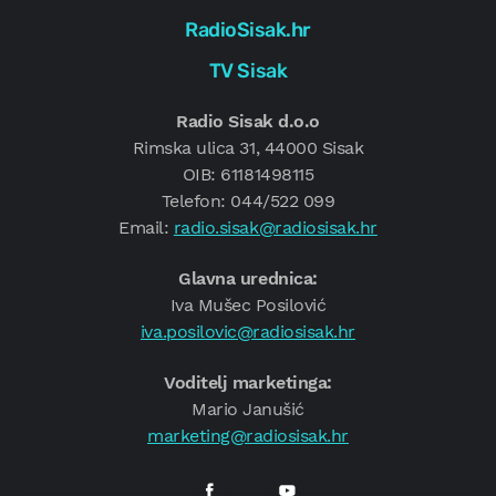
RadioSisak.hr
TV Sisak
Radio Sisak d.o.o
Rimska ulica 31, 44000 Sisak
OIB: 61181498115
Telefon: 044/522 099
Email:
radio.sisak@radiosisak.hr
Glavna urednica:
Iva Mušec Posilović
iva.posilovic@radiosisak.hr
Voditelj marketinga:
Mario Janušić
marketing@radiosisak.hr