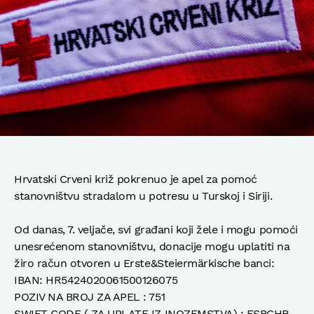
Hrvatski Crveni križ pokrenuo je apel za pomoć
stanovništvu stradalom u potresu u Turskoj i Siriji.
Od danas, 7. veljače, svi građani koji žele i mogu pomoći
unesrećenom stanovništvu, donacije mogu uplatiti na
žiro račun otvoren u Erste&Steiermärkische banci:
IBAN: HR5424020061500126075
POZIV NA BROJ ZA APEL : 751
SWIFT CODE ( ZA UPLATE IZ INOZEMSTVA) : ESBCHR