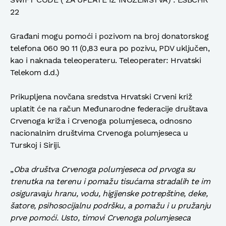
22
Građani mogu pomoći i pozivom na broj donatorskog
telefona 060 90 11 (0,83 eura po pozivu, PDV uključen,
kao i naknada teleoperateru. Teleoperater: Hrvatski
Telekom d.d.)
Prikupljena novčana sredstva Hrvatski Crveni križ
uplatit će na račun Međunarodne federacije društava
Crvenoga križa i Crvenoga polumjeseca, odnosno
nacionalnim društvima Crvenoga polumjeseca u
Turskoj i Siriji.
„
Oba društva Crvenoga polumjeseca od prvoga su
trenutka na terenu i pomažu tisućama stradalih te im
osiguravaju hranu, vodu, higijenske potrepštine, deke,
šatore, psihosocijalnu podršku, a pomažu i u pružanju
prve pomoći. Usto, timovi Crvenoga polumjeseca