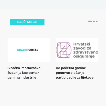
NAJČITANIJE
Sisačko-moslavačka
Od početka godine
B
županija kao centar
ponovno plaćanje
n
gaming industrije
participacije za lijekove
a
o
r
e
k