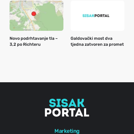
Novo podrhtavanje tla –
Galdovački most dva
B
3,2 po Richteru
tjedna zatvoren za promet
n
a
o
r
e
g
Marketing