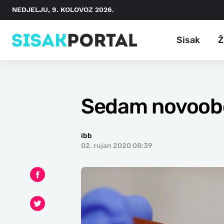
NEDJELJU, 9. KOLOVOZ 2026.
Sisak
Ž
Sedam novoobo
ibb
02. rujan 2020 08:39