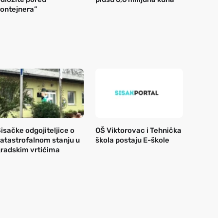
ontejnera”
isačke odgojiteljice o
OŠ Viktorovac i Tehnička
atastrofalnom stanju u
škola postaju E-škole
radskim vrtićima