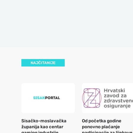
NAJČITANIJE
Sisačko-moslavačka
Od početka godine
županija kao centar
ponovno plaćanje
gaming industrije
participacije za lijekove