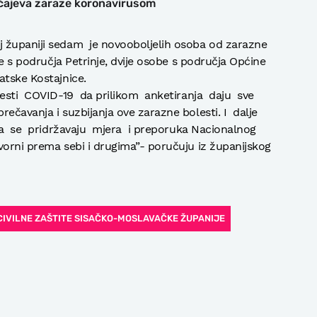
učajeva zaraze koronavirusom
j županiji sedam je novooboljelih osoba od zarazne
be s područja Petrinje, dvije osobe s područja Općine
atske Kostajnice.
esti COVID-19 da prilikom anketiranja daju sve
rečavanja i suzbijanja ove zarazne bolesti. I dalje
ka se pridržavaju mjera i preporuka Nacionalnog
vorni prema sebi i drugima”- poručuju iz županijskog
CIVILNE ZAŠTITE SISAČKO-MOSLAVAČKE ŽUPANIJE