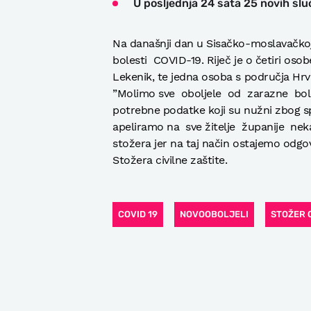
U posljednja 24 sata 25 novih sl
Na današnji dan u Sisačko-moslavačko
bolesti COVID-19. Riječ je o četiri oso
Lekenik, te jedna osoba s područja Hrv
”Molimo sve oboljele od zarazne bol
potrebne podatke koji su nužni zbog sp
apeliramo na sve žitelje županije ne
stožera jer na taj način ostajemo odgo
Stožera civilne zaštite.
COVID 19
NOVOOBOLJELI
STOŽER 