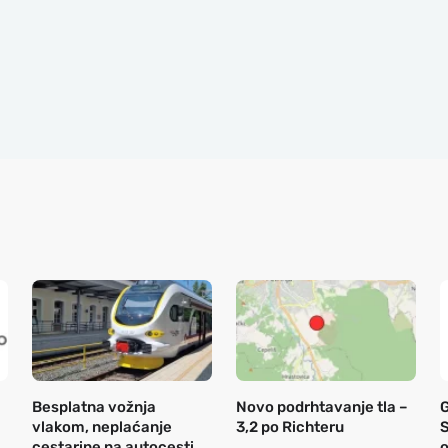
Besplatna vožnja
Novo podrhtavanje tla –
vlakom, neplaćanje
3,2 po Richteru
S
cestarine na autocesti
o