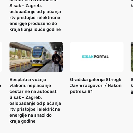
Sisak – Zagreb,
k
oslobađanje od plaćanja
rtv pristojbe i električne
energije produženo do
kraja lipnja iduće godine
Besplatna vožnja
Gradska galerija Striegl:
S
e
vlakom, neplaćanje
Javni razgovori / Nakon
k
cestarine na autocesti
potresa #1
g
Sisak – Zagreb,
oslobađanje od plaćanja
rtv pristojbe i električne
energije na snazi do
kraja godine