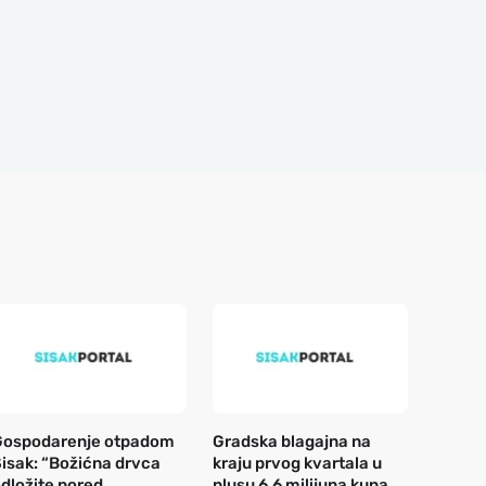
Gospodarenje otpadom
Gradska blagajna na
isak: “Božićna drvca
kraju prvog kvartala u
dložite pored
plusu 6,6 milijuna kuna