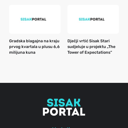
Gradska blagajna na kraju
Dječji vrtić Sisak Stari
B
prvog kvartala u plusu 6,6
sudjeluje u projektu „The
n
milijuna kuna
Tower of Expectations“
a
o
r
e
g