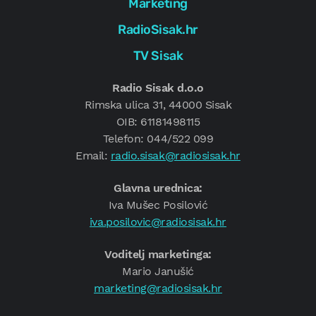
Marketing
RadioSisak.hr
TV Sisak
Radio Sisak d.o.o
Rimska ulica 31, 44000 Sisak
OIB: 61181498115
Telefon: 044/522 099
Email:
radio.sisak@radiosisak.hr
Glavna urednica:
Iva Mušec Posilović
iva.posilovic@radiosisak.hr
Voditelj marketinga:
Mario Janušić
marketing@radiosisak.hr