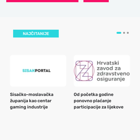
NAJČITANIJE
Sisačko-moslavačka
Od početka godine
B
županija kao centar
ponovno plaćanje
n
gaming industrije
participacije za lijekove
a
o
r
e
k