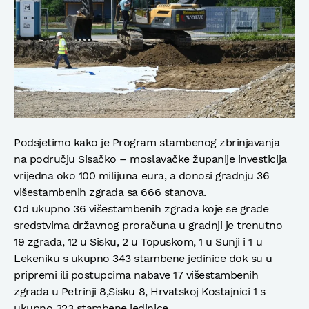
Podsjetimo kako je Program stambenog zbrinjavanja
na području Sisačko – moslavačke županije investicija
vrijedna oko 100 milijuna eura, a donosi gradnju 36
višestambenih zgrada sa 666 stanova.
Od ukupno 36 višestambenih zgrada koje se grade
sredstvima državnog proračuna u gradnji je trenutno
19 zgrada, 12 u Sisku, 2 u Topuskom, 1 u Sunji i 1 u
Lekeniku s ukupno 343 stambene jedinice dok su u
pripremi ili postupcima nabave 17 višestambenih
zgrada u Petrinji 8,Sisku 8, Hrvatskoj Kostajnici 1 s
ukupno 323 stambene jedinice.