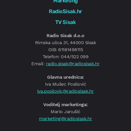
Marketing
RadioSisak.hr
TV Sisak
Radio Sisak d.o.o
Rimska ulica 31, 44000 Sisak
OIB: 61181498115
Telefon: 044/522 099
Email:
radio.sisak@radiosisak.hr
Glavna urednica:
Iva Mušec Posilović
iva.posilovic@radiosisak.hr
Voditelj marketinga:
Mario Janušić
marketing@radiosisak.hr