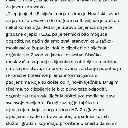
za javno zdravstvo.
„Cijepljenje 4. i 5. siječnja organizirao je Hrvatski zavod
za javno zdravstvo, i do odgode na 9. veljače je došlo iz
nekoliko razloga. Jedan je upravo činjenica da je te
građane cijepio HZJZ, pa je tehnički bilo moguće
odgoditi, na način da smo zvali stanovnike Sisačko-
moslavačke županije, dok je cijepljenje 7. siječnja
organizirao Zavod za javno zdravstvo Sisačko-
moslavačke županije s liječnicima obiteljske medicine,
na više punktova, i to prvenstveno za stariju populaciju
i kronične bolesnike prema informacijama o
pacijentima koje su došle od njihovih liječnika. Drugim
riječima, to cijepljenje je bilo puno teže odgoditi,
organizirati da svaki liječnik obiteljske medicine zove
sve svoje pacijente. Drugi razlog je taj što su
cijepljenjem koje je organizirao HZJZ uglavnom
cijepljene mlade i zdrave osobe, pripadnici žurnih
službi i građani koji imaju prioritete u smislu da su im