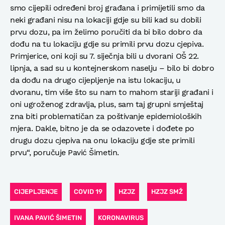
smo cijepili određeni broj građana i primijetili smo da
neki građani nisu na lokaciji gdje su bili kad su dobili
prvu dozu, pa im želimo poručiti da bi bilo dobro da
dođu na tu lokaciju gdje su primili prvu dozu cjepiva.
Primjerice, oni koji su 7. siječnja bili u dvorani OŠ 22.
lipnja, a sad su u kontejnerskom naselju – bilo bi dobro
da dođu na drugo cijepljenje na istu lokaciju, u
dvoranu, tim više što su nam to mahom stariji građani i
oni ugroženog zdravlja, plus, sam taj grupni smještaj
zna biti problematičan za poštivanje epidemioloških
mjera. Dakle, bitno je da se odazovete i dođete po
drugu dozu cjepiva na onu lokaciju gdje ste primili
prvu“, poručuje Pavić Šimetin.
CIJEPLJENJE
COVID 19
HZJZ
HZJZ SMŽ
IVANA PAVIĆ ŠIMETIN
KORONAVIRUS