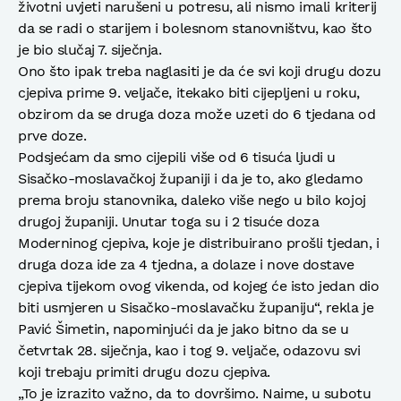
životni uvjeti narušeni u potresu, ali nismo imali kriterij
da se radi o starijem i bolesnom stanovništvu, kao što
je bio slučaj 7. siječnja.
Ono što ipak treba naglasiti je da će svi koji drugu dozu
cjepiva prime 9. veljače, itekako biti cijepljeni u roku,
obzirom da se druga doza može uzeti do 6 tjedana od
prve doze.
Podsjećam da smo cijepili više od 6 tisuća ljudi u
Sisačko-moslavačkoj županiji i da je to, ako gledamo
prema broju stanovnika, daleko više nego u bilo kojoj
drugoj županiji. Unutar toga su i 2 tisuće doza
Moderninog cjepiva, koje je distribuirano prošli tjedan, i
druga doza ide za 4 tjedna, a dolaze i nove dostave
cjepiva tijekom ovog vikenda, od kojeg će isto jedan dio
biti usmjeren u Sisačko-moslavačku županiju“, rekla je
Pavić Šimetin, napominjući da je jako bitno da se u
četvrtak 28. siječnja, kao i tog 9. veljače, odazovu svi
koji trebaju primiti drugu dozu cjepiva.
„To je izrazito važno, da to dovršimo. Naime, u subotu