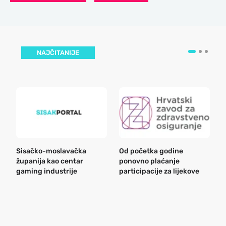
NAJČITANIJE
Sisačko-moslavačka
Od početka godine
B
županija kao centar
ponovno plaćanje
n
gaming industrije
participacije za lijekove
a
o
r
e
k