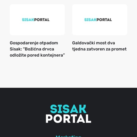
Gospodarenje otpadom
Galdovački most dva
B
Sisak: “Božićna drvca
tjedna zatvoren za promet
n
odložite pored kontejnera”
a
o
r
e
g