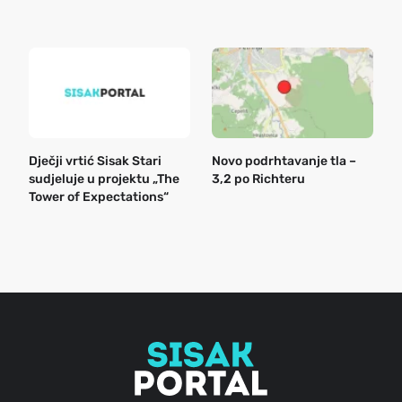
k
Dječji vrtić Sisak Stari
Novo podrhtavanje tla –
B
sudjeluje u projektu „The
3,2 po Richteru
n
Tower of Expectations“
a
o
r
e
g