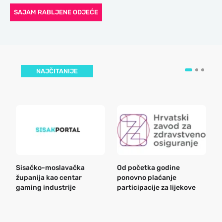
SAJAM RABLJENE ODJEĆE
NAJČITANIJE
Sisačko-moslavačka
Od početka godine
B
županija kao centar
ponovno plaćanje
n
gaming industrije
participacije za lijekove
a
o
r
e