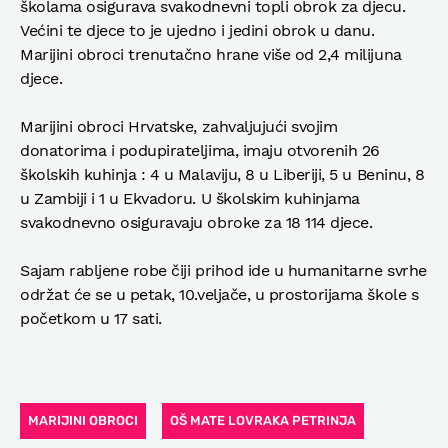
školama osigurava svakodnevni topli obrok za djecu.
Većini te djece to je ujedno i jedini obrok u danu.
Marijini obroci trenutačno hrane više od 2,4 milijuna
djece.
Marijini obroci Hrvatske, zahvaljujući svojim
donatorima i podupirateljima, imaju otvorenih 26
školskih kuhinja : 4 u Malaviju, 8 u Liberiji, 5 u Beninu, 8
u Zambiji i 1 u Ekvadoru. U školskim kuhinjama
svakodnevno osiguravaju obroke za 18 114 djece.
Sajam rabljene robe čiji prihod ide u humanitarne svrhe
održat će se u petak, 10.veljače, u prostorijama škole s
početkom u 17 sati.
MARIJINI OBROCI
OŠ MATE LOVRAKA PETRINJA