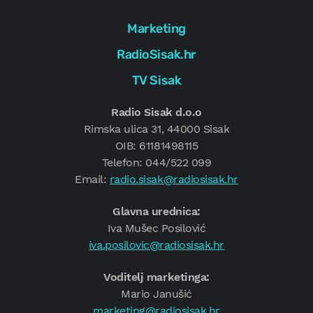
Marketing
RadioSisak.hr
TV Sisak
Radio Sisak d.o.o
Rimska ulica 31, 44000 Sisak
OIB: 61181498115
Telefon: 044/522 099
Email:
radio.sisak@radiosisak.hr
Glavna urednica:
Iva Mušec Posilović
iva.posilovic@radiosisak.hr
Voditelj marketinga:
Mario Janušić
marketing@radiosisak.hr