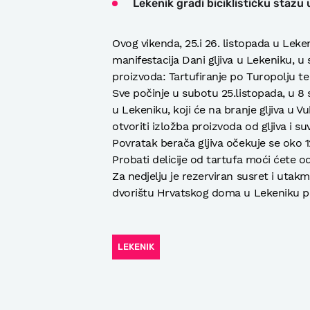
Lekenik gradi biciklističku staz
Ovog vikenda, 25.i 26. listopada u Leke
manifestacija Dani gljiva u Lekeniku, u
proizvoda: Tartufiranje po Turopolju t
Sve počinje u subotu 25.listopada, u 8
u Lekeniku, koji će na branje gljiva u 
otvoriti izložba proizvoda od gljiva i su
Povratak berača gljiva očekuje se oko 12
Probati delicije od tartufa moći ćete od
Za nedjelju je rezerviran susret i utak
dvorištu Hrvatskog doma u Lekeniku poč
LEKENIK