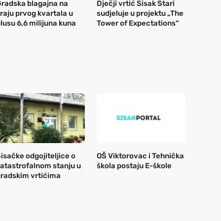
radska blagajna na
Dječji vrtić Sisak Stari
raju prvog kvartala u
sudjeluje u projektu „The
lusu 6,6 milijuna kuna
Tower of Expectations“
isačke odgojiteljice o
OŠ Viktorovac i Tehnička
atastrofalnom stanju u
škola postaju E-škole
radskim vrtićima