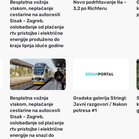
Besplatna vožnja
Novo podrhtavanje tla –
G
vlakom, neplaćanje
3,2 po Richteru
k
cestarine na autocesti
p
Sisak – Zagreb,
oslobađanje od plaćanja
rtv pristojbe i električne
energije produženo do
kraja lipnja iduće godine
Besplatna vožnja
Gradska galerija Striegl:
S
vlakom, neplaćanje
Javni razgovori / Nakon
k
cestarine na autocesti
potresa #1
g
Sisak – Zagreb,
oslobađanje od plaćanja
rtv pristojbe i električne
energije na snazi do