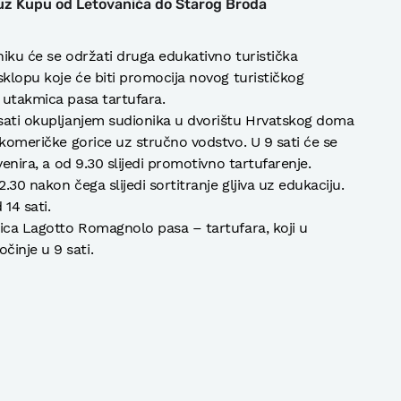
u uz Kupu od Letovanića do Starog Broda
niku će se održati druga edukativno turistička
 sklopu koje će biti promocija novog turističkog
e utakmica pasa tartufara.
 sati okupljanjem sudionika u dvorištu Hrvatskog doma
Vukomeričke gorice uz stručno vodstvo. U 9 sati će se
venira, a od 9.30 slijedi promotivno tartufarenje.
.30 nakon čega slijedi sortitranje gljiva uz edukaciju.
 14 sati.
mica Lagotto Romagnolo pasa – tartufara, koji u
inje u 9 sati.