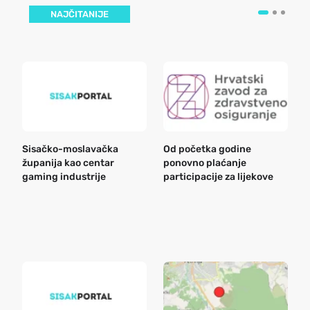
NAJČITANIJE
Sisačko-moslavačka
Od početka godine
B
županija kao centar
ponovno plaćanje
n
gaming industrije
participacije za lijekove
a
o
r
e
k