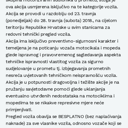
ova akcija usmjerena isključivo na te kategorije vozila.
Akcija se provodi u razdoblju od 23. travnja
(ponedjeljak) do 28. travnja (subota) 2018., na cijelom
teritoriju Republike Hrvatske u svim stanicama za
redovni tehnički pregled vozila.
Akcija ima isključivo preventivno-sigurnosni karakter i
temeljena je na poticanju vozača motocikala i mopeda
glede ispravnog i pravovremenog sagledavanja aspekta
tehničke ispravnosti vlastitog vozila za sigurno
sudjelovanje u prometu tj. izbjegavanja prometnih
nesreća uvjetovanih tehničkom neispravnošću vozila.
Akcija je u potpunosti dragovoljna i težište akcije je na
pružanju savjetodavne pomoći glede uklanjanja
eventualno utvrđenih nedostataka na motociklima i
mopedima te se nikakve represivne mjere neće
primjenjivati.
Pregled vozila obavlja se BESPLATNO (bez naplaćivanja
naknade) za sve vlasnike vozila, odnosno vozače koji se