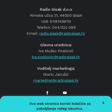
Radio Sisak d.o.o
Rimska ulica 31, 44000 Sisak
OIB: 61181498115
Telefon: 044/522 099
Email:
radio.sisak@radiosisak.hr
Glavna urednica:
Iva Mušec Posilović
iva.posilovic@radiosisak.hr
Voditelj marketinga:
Mario Janušić
marketing@radiosisak.hr
X
Ova web stranica koristi kolačiće za
© 2026.
Radio Sisak
poboljšanje vašeg iskustva.
Politika privatnosti