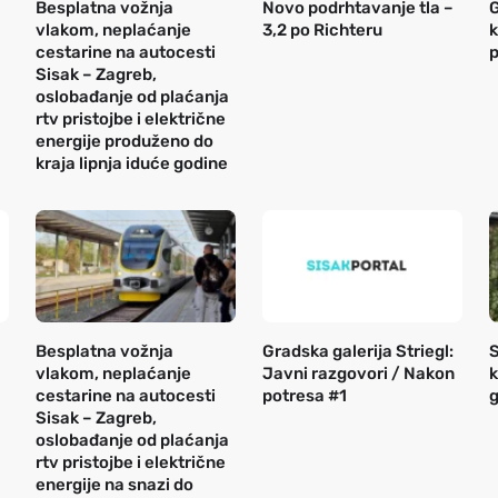
Besplatna vožnja
Novo podrhtavanje tla –
G
vlakom, neplaćanje
3,2 po Richteru
k
cestarine na autocesti
p
Sisak – Zagreb,
oslobađanje od plaćanja
rtv pristojbe i električne
energije produženo do
kraja lipnja iduće godine
Besplatna vožnja
Gradska galerija Striegl:
S
vlakom, neplaćanje
Javni razgovori / Nakon
k
cestarine na autocesti
potresa #1
g
Sisak – Zagreb,
oslobađanje od plaćanja
rtv pristojbe i električne
energije na snazi do