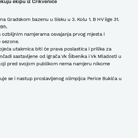
ekuju ekipu iz Crikvenice
na Gradskom bazenu u Sisku u 3. Kolu 1. B HV lige 31.
19h.
e s ozbiljnim namjerama osvajanja prvog mjesta i
e sezone.
eća utakmica biti će prava poslastica i prilika za
i sastavljene od igrača Vk Šibenika i Vk Mladosti u
koji pred svojom publikom nema namjeru nikome
e se i nastup proslavljenog olimpijca Perice Bukića u