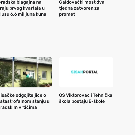
radska blagajna na
Galdovački most dva
raju prvog kvartala u
tjedna zatvoren za
lusu 6,6 milijuna kuna
promet
isačke odgojiteljice o
OŠ Viktorovac i Tehnička
atastrofalnom stanju u
škola postaju E-škole
radskim vrtićima