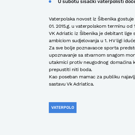
U subotu sisački vaterpolisti doč
Vaterpolska novost iz Šibenika gostuje 
01. 2015.g. u vaterpolskom terminu od 
VK Adriatic iz Šibenika je debitant lig
ambiciom sudjelovanja u 1. HV ligi iduć
Za sve bolje poznavaoce sporta predstoj
upoznavanje sa stvarnom snagom momčad
utakmici protiv neugodnog domaćina 
prepustiti niti boda.
Kao poseban mamac za publiku najavljuj
sastavu Vk Adriatica.
VATERPOLO