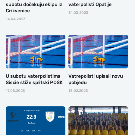
subotu dočekuju ekipu iz
vaterpolisti Opatije
Crikvenice
31.03.2023
14.04.2023
U subotu vaterpolistima
Vatrepolisti upisali novu
Siscie stiže splitski POŠK
pobjedu
17.03.2023
13.02.2023