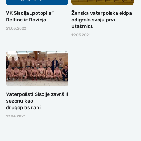
VK Siscija „potopila“
Ženska vaterpolska ekipa
Delfine iz Rovinja
odigrala svoju prvu
utakmicu
21.03.2022
19.05.2021
Vaterpolisti Siscije završili
sezonu kao
drugoplasirani
19.04.2021