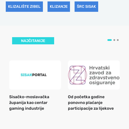
KLIZALIŠTE ZIBEL
KLIZANJE
ŠRC SISAK
NAJČITANIJE
Sisačko-moslavačka
Od početka godine
B
županija kao centar
ponovno plaćanje
n
gaming industrije
participacije za lijekove
a
o
r
e