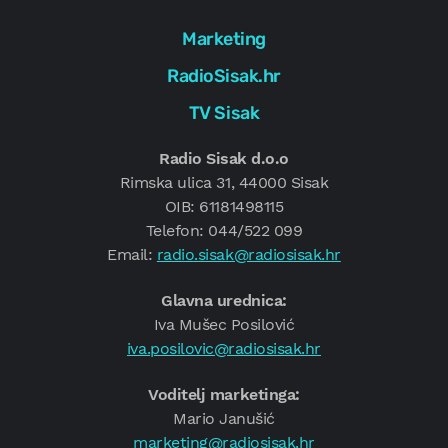
Marketing
RadioSisak.hr
TV Sisak
Radio Sisak d.o.o
Rimska ulica 31, 44000 Sisak
OIB: 61181498115
Telefon: 044/522 099
Email:
radio.sisak@radiosisak.hr
Glavna urednica:
Iva Mušec Posilović
iva.posilovic@radiosisak.hr
Voditelj marketinga:
Mario Janušić
marketing@radiosisak.hr