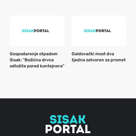
k
Gospodarenje otpadom
Galdovački most dva
B
Sisak: “Božićna drvca
tjedna zatvoren za promet
n
odložite pored kontejnera”
a
o
r
e
g