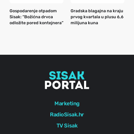
Gospodarenje otpadom
Gradska blagajna na kraju
B
Sisak: “Božićna drvca
prvog kvartala u plusu 6,6
n
odložite pored kontejnera”
milijuna kuna
a
o
r
e
g
Marketing
RadioSisak.hr
TV Sisak