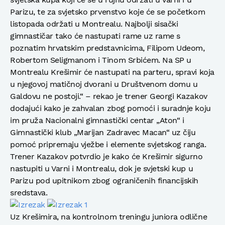
Parizu, te za svjetsko prvenstvo koje će se početkom
listopada održati u Montrealu. Najbolji sisački
gimnastičar tako će nastupati rame uz rame s
poznatim hrvatskim predstavnicima, Filipom Udeom,
Robertom Seligmanom i Tinom Srbićem. Na SP u
Montrealu Krešimir će nastupati na parteru, spravi koja
u njegovoj matičnoj dvorani u Društvenom domu u
Galdovu ne postoji.“ – rekao je trener Georgi Kazakov
dodajući kako je zahvalan zbog pomoći i suradnje koju
im pruža Nacionalni gimnastički centar „Aton“ i
Gimnastički klub „Marijan Zadravec Macan“ uz čiju
pomoć pripremaju vježbe i elemente svjetskog ranga.
Trener Kazakov potvrdio je kako će Krešimir sigurno
nastupiti u Varni i Montrealu, dok je svjetski kup u
Parizu pod upitnikom zbog ograničenih financijskih
sredstava.
Uz Krešimira, na kontrolnom treningu juniora odlične