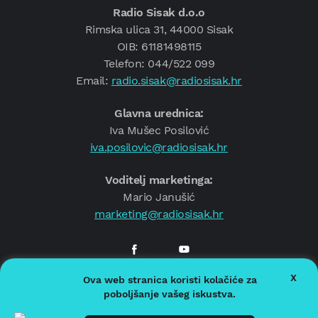
Radio Sisak d.o.o
Rimska ulica 31, 44000 Sisak
OIB: 61181498115
Telefon: 044/522 099
Email:
radio.sisak@radiosisak.hr
Glavna urednica:
Iva Mušec Posilović
iva.posilovic@radiosisak.hr
Voditelj marketinga:
Mario Janušić
marketing@radiosisak.hr
X
Ova web stranica koristi kolačiće za
© 2026.
Radio Sisak
poboljšanje vašeg iskustva.
Politika privatnosti