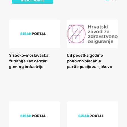
NAJČITANIJE
Sisačko-moslavačka
Od početka godine
B
županija kao centar
ponovno plaćanje
n
gaming industrije
participacije za lijekove
a
o
r
e
k