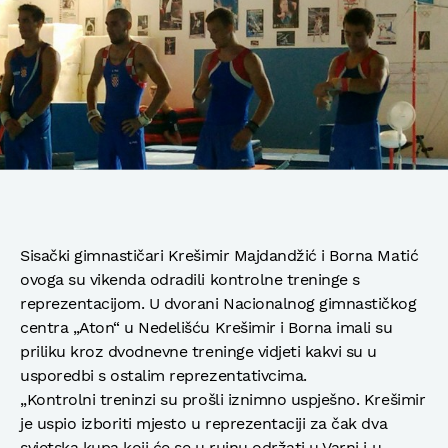
Sisački gimnastičari Krešimir Majdandžić i Borna Matić
ovoga su vikenda odradili kontrolne treninge s
reprezentacijom. U dvorani Nacionalnog gimnastičkog
centra „Aton“ u Nedelišću Krešimir i Borna imali su
priliku kroz dvodnevne treninge vidjeti kakvi su u
usporedbi s ostalim reprezentativcima.
„Kontrolni treninzi su prošli iznimno uspješno. Krešimir
je uspio izboriti mjesto u reprezentaciji za čak dva
svjetska kupa koji će se u rujnu održati u Varni i u