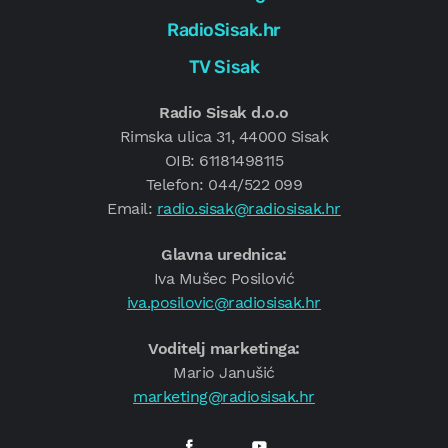
RadioSisak.hr
TV Sisak
Radio Sisak d.o.o
Rimska ulica 31, 44000 Sisak
OIB: 61181498115
Telefon: 044/522 099
Email:
radio.sisak@radiosisak.hr
Glavna urednica:
Iva Mušec Posilović
iva.posilovic@radiosisak.hr
Voditelj marketinga:
Mario Janušić
marketing@radiosisak.hr