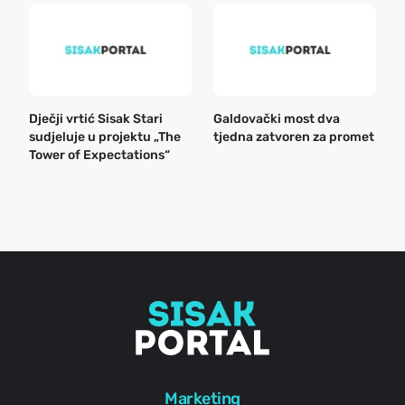
Dječji vrtić Sisak Stari
Galdovački most dva
B
sudjeluje u projektu „The
tjedna zatvoren za promet
n
Tower of Expectations“
a
o
r
e
g
Marketing