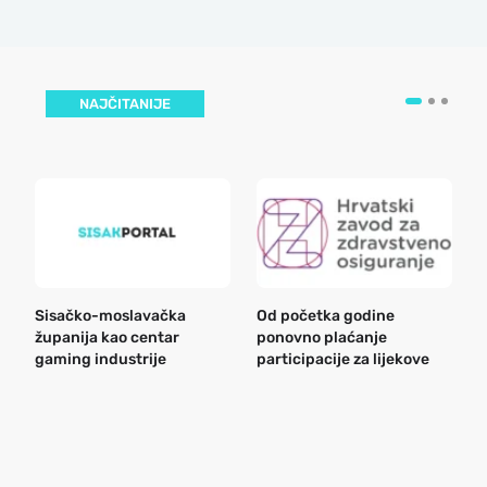
NAJČITANIJE
Sisačko-moslavačka
Od početka godine
B
županija kao centar
ponovno plaćanje
n
gaming industrije
participacije za lijekove
a
o
r
e
k