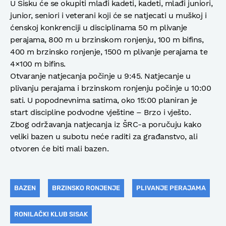
U Sisku će se okupiti mlađi kadeti, kadeti, mlađi juniori,
junior, seniori i veterani koji će se natjecati u muškoj i
ćenskoj konkrenciji u disciplinama 50 m plivanje
perajama, 800 m u brzinskom ronjenju, 100 m bifins,
400 m brzinsko ronjenje, 1500 m plivanje perajama te
4×100 m bifins.
Otvaranje natjecanja počinje u 9:45. Natjecanje u
plivanju perajama i brzinskom ronjenju počinje u 10:00
sati. U popodnevnima satima, oko 15:00 planiran je
start discipline podvodne vještine – Brzo i vješto.
Zbog održavanja natjecanja iz ŠRC-a poručuju kako
veliki bazen u subotu neće raditi za građanstvo, ali
otvoren će biti mali bazen.
BAZEN
BRZINSKO RONJENJE
PLIVANJE PERAJAMA
RONILAČKI KLUB SISAK