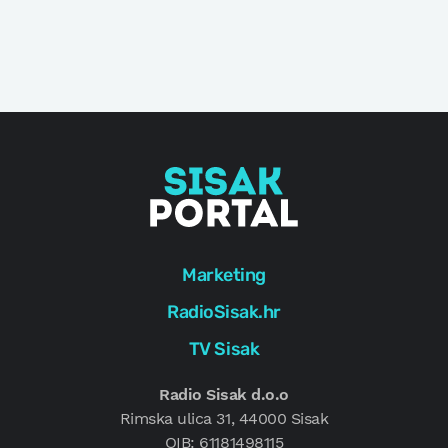
Marketing
RadioSisak.hr
TV Sisak
Radio Sisak d.o.o
Rimska ulica 31, 44000 Sisak
OIB: 61181498115