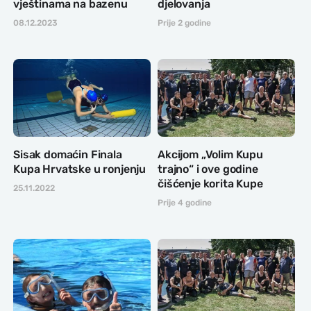
vještinama na bazenu
djelovanja
08.12.2023
Prije 2 godine
Sisak domaćin Finala
Akcijom „Volim Kupu
Kupa Hrvatske u ronjenju
trajno“ i ove godine
čišćenje korita Kupe
25.11.2022
Prije 4 godine