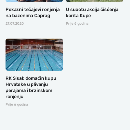
Pokazni tečajevi ronjenja
U subotu akcija čišćenja
na bazenima Caprag
korita Kupe
27.07.2020
Prije 6 godina
RK Sisak domaćin kupu
Hrvatske u plivanju
perajama i brzinskom
ronjenju
Prije 6 godina