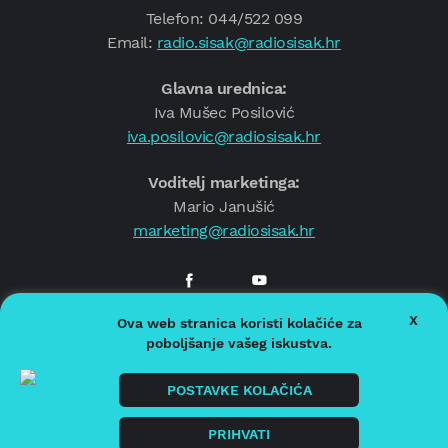
Telefon: 044/522 099
Email:
radio.sisak@radiosisak.hr
Glavna urednica:
Iva Mušec Posilović
iva.posilovic@radiosisak.hr
Voditelj marketinga:
Mario Janušić
marketing@radiosisak.hr
X
Ova web stranica koristi kolačiće za
© 2026.
Radio Sisak
poboljšanje vašeg iskustva.
Politika privatnosti
Politika kolačića
POSTAVKE KOLAČIĆA
Impressum
PRIHVATI