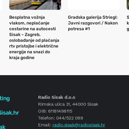
Besplatna vožnja
Gradska galerija Striegl:
S
vlakom, neplaćanje
Javni razgovori / Nakon
k
cestarine na autocesti
potresa #1
g
Sisak – Zagreb,
oslobađanje od plaćanja
rtv pristojbe i električne
energije na snazi do
kraja godine
Radio Sisak d.o.o
ting
Rimska ulica 31, 44000 Sisak
OIB: 61181498115
isak.hr
Telefon: 044/522 099
Email:
radio.sisak@radiosisak.hr
ak