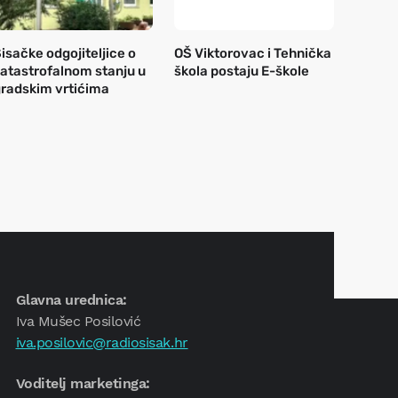
isačke odgojiteljice o
OŠ Viktorovac i Tehnička
atastrofalnom stanju u
škola postaju E-škole
radskim vrtićima
Glavna urednica:
Iva Mušec Posilović
iva.posilovic@radiosisak.hr
Voditelj marketinga: