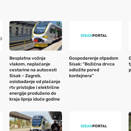
Besplatna vožnja
Gospodarenje otpadom
G
vlakom, neplaćanje
Sisak: “Božićna drvca
t
cestarine na autocesti
odložite pored
Sisak – Zagreb,
kontejnera”
oslobađanje od plaćanja
rtv pristojbe i električne
energije produženo do
kraja lipnja iduće godine