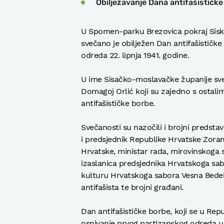
Obilježavanje Dana antifašističke
U Spomen-parku Brezovica pokraj Sisk
svečano je obilježen Dan antifašističk
odreda 22. lipnja 1941. godine.
U ime Sisačko-moslavačke županije sve
Domagoj Orlić koji su zajedno s ostali
antifašističke borbe.
Svečanosti su nazočili i brojni predstav
i predsjednik Republike Hrvatske Zoran
Hrvatske, ministar rada, mirovinskoga sus
izaslanica predsjednika Hrvatskoga sab
kulturu Hrvatskoga sabora Vesna Bedeko
antifašista te brojni građani.
Dan antifašističke borbe, koji se u Repu
osnivanje prvog partizanskog odreda u