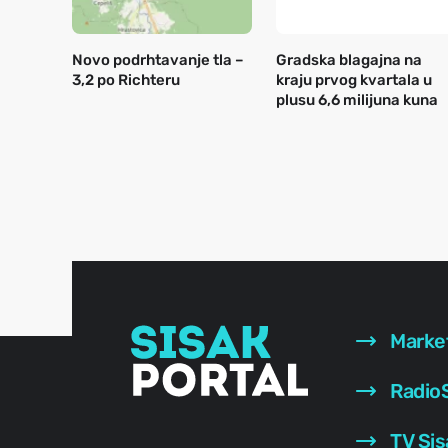
Novo podrhtavanje tla –
Gradska blagajna na
3,2 po Richteru
kraju prvog kvartala u
plusu 6,6 milijuna kuna
Marke
RadioS
TV Sis