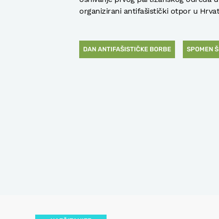
organizirani antifašistički otpor u Hrv
DAN ANTIFAŠISTIČKE BORBE
SPOMEN Š