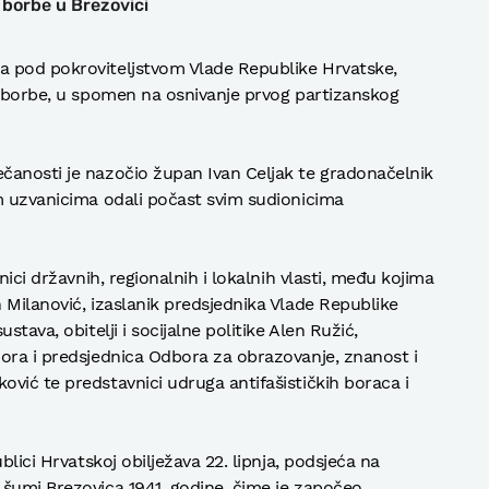
 borbe u Brezovici
a pod pokroviteljstvom Vlade Republike Hrvatske,
e borbe, u spomen na osnivanje prvog partizanskog
čanosti je nazočio župan Ivan Celjak te gradonačelnik
m uzvanicima odali počast svim sudionicima
nici državnih, regionalnih i lokalnih vlasti, među kojima
 Milanović, izaslanik predsjednika Vlade Republike
tava, obitelji i socijalne politike Alen Ružić,
ora i predsjednica Odbora za obrazovanje, znanost i
vić te predstavnici udruga antifašističkih boraca i
blici Hrvatskoj obilježava 22. lipnja, podsjeća na
 šumi Brezovica 1941. godine, čime je započeo