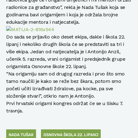
radionice za građanstvo”, rekla je Nada Tušak koja se
godinama bavi origamijem i koja je održala brojne
edukacije mentora i natjecatelja.
Do sada se prijavilo oko deset ekipa, dakle i škola 22.
lipanj i nekoliko drugih škola će se predstaviti sa tri i
više ekipa. Jedan od natjecatelja je i Antonijo Anzil,
učenik 5. razreda, vrsni origamist i predsjednik grupe
origamista Osnovne škole 22. lipanj.
“Na origamiju sam od drugog razreda i prvo što smo
tamo naučili je kako se reže bez škara, potom smo
počeli učiti izrađivati ždralove, pa kocke, pa sve
složenije stvari”, otkrio nam je Antonijo.
Prvi hrvatski origami kongres održat će se u Sisku 7.
travnja.
NADA TUŠAK
OSNOVNA ŠKOLA 22. LIPANJ