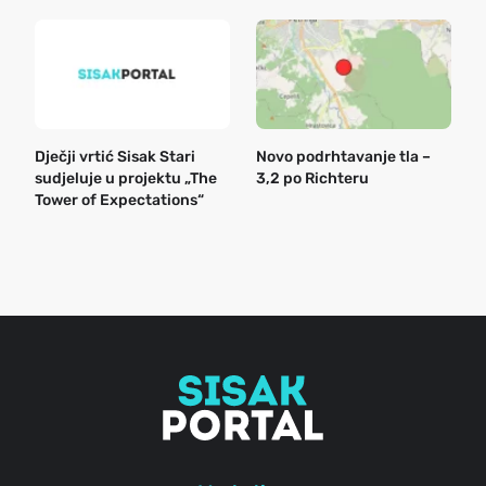
Dječji vrtić Sisak Stari
Novo podrhtavanje tla –
B
sudjeluje u projektu „The
3,2 po Richteru
n
Tower of Expectations“
a
o
r
e
g