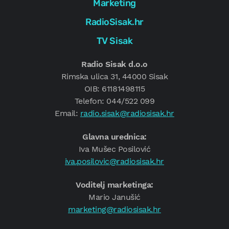
Marketing
RadioSisak.hr
TV Sisak
Radio Sisak d.o.o
Rimska ulica 31, 44000 Sisak
OIB: 61181498115
Telefon: 044/522 099
Email:
radio.sisak@radiosisak.hr
Glavna urednica:
Iva Mušec Posilović
iva.posilovic@radiosisak.hr
Voditelj marketinga:
Mario Janušić
marketing@radiosisak.hr