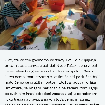
U svijetu se već godinama održavaju velika okupljanja
origamista, a zahvaljujući ideji Nade Tušak, po prvi put
će se takav kongres održati u Hrvatskoj i to u Sisku.
“Prvo ćemo imati otvorenje, zatim će biti poslužen čaj i
malo ćemo se družitim potom izložba radova i origami
umjetnika, pa origami natjecanje na zadanu temu gdje
će svaki tim imati određeni zadatak koji u određenom
roku treba napraviti, a nakon toga ćemo imati niz
radionica gdje će i origami umjetnici i mi mentori držati