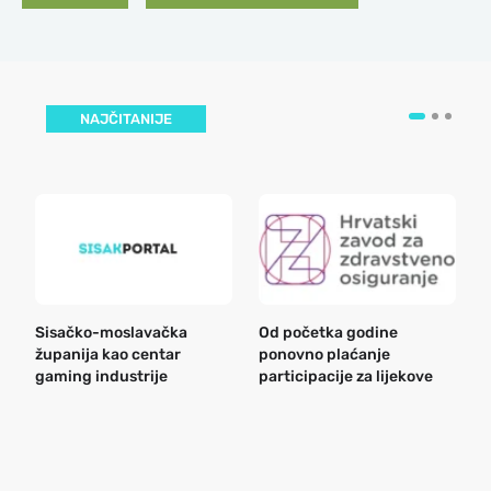
NAJČITANIJE
Sisačko-moslavačka
Od početka godine
B
županija kao centar
ponovno plaćanje
n
gaming industrije
participacije za lijekove
a
o
r
e
k