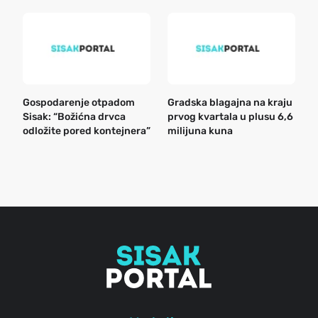
Gospodarenje otpadom
Gradska blagajna na kraju
B
Sisak: “Božićna drvca
prvog kvartala u plusu 6,6
n
odložite pored kontejnera”
milijuna kuna
a
o
r
e
g