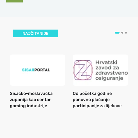
NAJČITANIJE
Sisačko-moslavačka
Od početka godine
B
županija kao centar
ponovno plaćanje
n
gaming industrije
participacije za lijekove
a
o
r
e
k