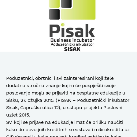
Poduzetnici, obrtnici i svi zainteresirani koji žele
dodatno stručno znanje kojim će pospješiti svoje
poslovanje mogu se prijaviti na besplatne edukacije u
Sisku, 27. ožujka 2015. (PISAK – Poduzetnički inkubator
Sisak, Capraška ulica 12), u sklopu projekta Poslovni
uzlet 2015.
Svi koji se prijave na edukacije imat će priliku naučiti
kako do povoljnih kreditnih sredstava i mikrokredita uz
CIP garanciju, kako napisati kreditni zahtjev te kako