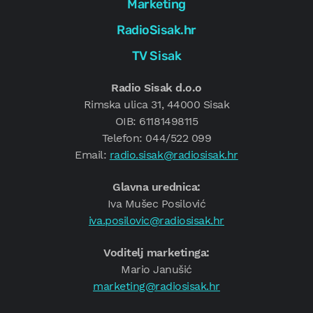
Marketing
RadioSisak.hr
TV Sisak
Radio Sisak d.o.o
Rimska ulica 31, 44000 Sisak
OIB: 61181498115
Telefon: 044/522 099
Email:
radio.sisak@radiosisak.hr
Glavna urednica:
Iva Mušec Posilović
iva.posilovic@radiosisak.hr
Voditelj marketinga:
Mario Janušić
marketing@radiosisak.hr