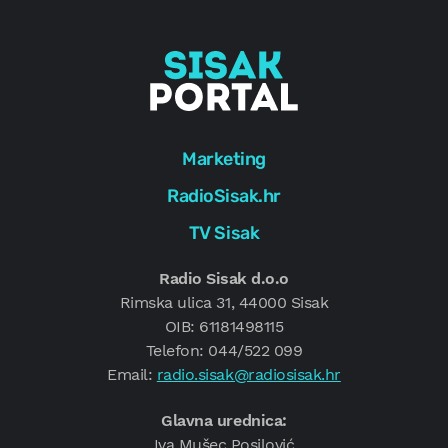
Marketing
RadioSisak.hr
TV Sisak
Radio Sisak d.o.o
Rimska ulica 31, 44000 Sisak
OIB: 61181498115
Telefon: 044/522 099
Email:
radio.sisak@radiosisak.hr
Glavna urednica:
Iva Mušec Posilović