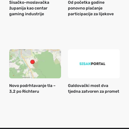
Sisačko-moslavačka
Od početka godine
B
županija kao centar
ponovno plaćanje
n
gaming industrije
participacije za lijekove
a
o
r
e
k
Novo podrhtavanje tla –
Galdovački most dva
B
3,2 po Richteru
tjedna zatvoren za promet
n
a
o
r
e
g