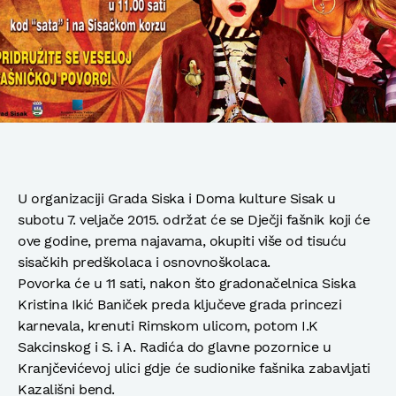
U organizaciji Grada Siska i Doma kulture Sisak u
subotu 7. veljače 2015. održat će se Dječji fašnik koji će
ove godine, prema najavama, okupiti više od tisuću
sisačkih predškolaca i osnovnoškolaca.
Povorka će u 11 sati, nakon što gradonačelnica Siska
Kristina Ikić Baniček preda ključeve grada princezi
karnevala, krenuti Rimskom ulicom, potom I.K
Sakcinskog i S. i A. Radića do glavne pozornice u
Kranjčevićevoj ulici gdje će sudionike fašnika zabavljati
Kazališni bend.