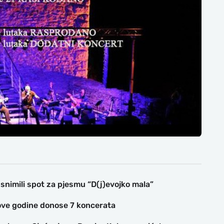
nimili spot za pjesmu “D(j)evojko mala”
ove godine donose 7 koncerata