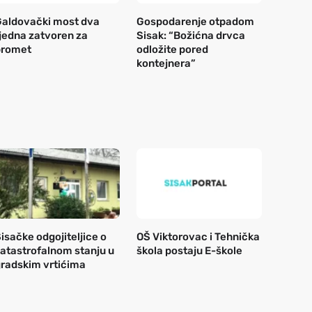
aldovački most dva
Gospodarenje otpadom
jedna zatvoren za
Sisak: “Božićna drvca
promet
odložite pored
kontejnera”
isačke odgojiteljice o
OŠ Viktorovac i Tehnička
atastrofalnom stanju u
škola postaju E-škole
radskim vrtićima