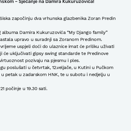
inskom – Sjećanje na Damira Kukuruzovića!
 Siska započinju dva vrhunska glazbenika Zoran Predin
vog albuma Damira Kukuruzovića “My Django family”
nastala upravo u suradnji sa Zoranom Predinom.
vrijeme uspjeli doći do ulaznice imat će priliku uživati
 će uključivati gipsy swing standarde te Predinove
virtuoznost pozivaju na pjesmu i ples.
ogu poslušati u četvrtak, 12.veljače, u Kutini u Pučkom
u u petak u zadarskom HNK, te u subotu i nedjelju u
21 počinje u 19.30 sati.