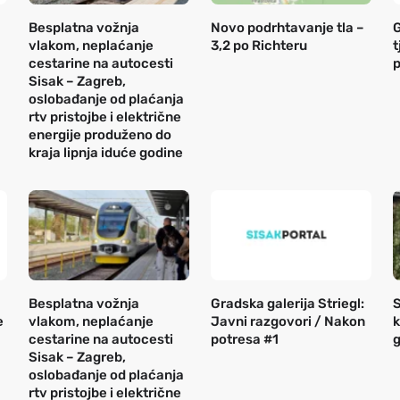
Besplatna vožnja
Novo podrhtavanje tla –
G
vlakom, neplaćanje
3,2 po Richteru
t
cestarine na autocesti
Sisak – Zagreb,
oslobađanje od plaćanja
rtv pristojbe i električne
energije produženo do
kraja lipnja iduće godine
Besplatna vožnja
Gradska galerija Striegl:
S
e
vlakom, neplaćanje
Javni razgovori / Nakon
k
cestarine na autocesti
potresa #1
g
Sisak – Zagreb,
oslobađanje od plaćanja
rtv pristojbe i električne