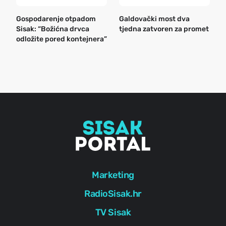
Gospodarenje otpadom
Galdovački most dva
B
Sisak: “Božićna drvca
tjedna zatvoren za promet
n
odložite pored kontejnera”
a
o
r
e
g
Marketing
RadioSisak.hr
TV Sisak