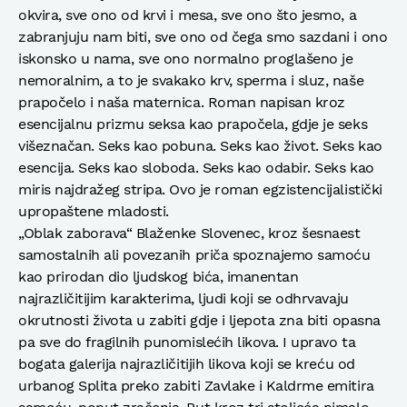
okvira, sve ono od krvi i mesa, sve ono što jesmo, a
zabranjuju nam biti, sve ono od čega smo sazdani i ono
iskonsko u nama, sve ono normalno proglašeno je
nemoralnim, a to je svakako krv, sperma i sluz, naše
prapočelo i naša maternica. Roman napisan kroz
esencijalnu prizmu seksa kao prapočela, gdje je seks
višeznačan. Seks kao pobuna. Seks kao život. Seks kao
esencija. Seks kao sloboda. Seks kao odabir. Seks kao
miris najdražeg stripa. Ovo je roman egzistencijalistički
upropaštene mladosti.
„Oblak zaborava“ Blaženke Slovenec, kroz šesnaest
samostalnih ali povezanih priča spoznajemo samoću
kao prirodan dio ljudskog bića, imanentan
najrazličitijim karakterima, ljudi koji se odhrvavaju
okrutnosti života u zabiti gdje i ljepota zna biti opasna
pa sve do fragilnih punomislećih likova. I upravo ta
bogata galerija najrazličitijih likova koji se kreću od
urbanog Splita preko zabiti Zavlake i Kaldrme emitira