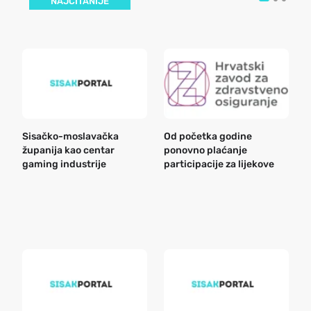
NAJČITANIJE
Sisačko-moslavačka
Od početka godine
B
županija kao centar
ponovno plaćanje
n
gaming industrije
participacije za lijekove
a
o
r
e
k