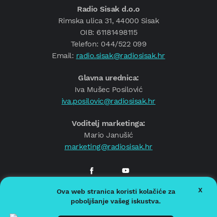
Radio Sisak d.o.o
Rimska ulica 31, 44000 Sisak
OIB: 61181498115
Telefon: 044/522 099
Email:
radio.sisak@radiosisak.hr
Glavna urednica:
Iva Mušec Posilović
iva.posilovic@radiosisak.hr
Voditelj marketinga:
Mario Janušić
marketing@radiosisak.hr
X
Ova web stranica koristi kolačiće za
© 2026.
Radio Sisak
poboljšanje vašeg iskustva.
Politika privatnosti