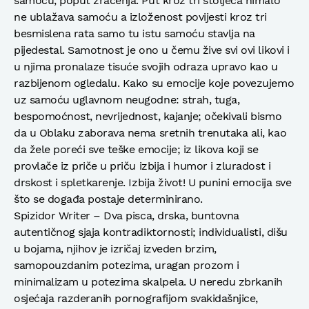
samoću, poput zračenja. Put kroz tri stoljeća nimalo
ne ublažava samoću a izloženost povijesti kroz tri
besmislena rata samo tu istu samoću stavlja na
pijedestal. Samotnost je ono u čemu žive svi ovi likovi i
u njima pronalaze tisuće svojih odraza upravo kao u
razbijenom ogledalu. Kako su emocije koje povezujemo
uz samoću uglavnom neugodne: strah, tuga,
bespomoćnost, nevrijednost, kajanje; očekivali bismo
da u Oblaku zaborava nema sretnih trenutaka ali, kao
da žele poreći sve teške emocije; iz likova koji se
provlače iz priče u priču izbija i humor i zluradost i
drskost i spletkarenje. Izbija život! U punini emocija sve
što se događa postaje determinirano.
Spizidor Writer – Dva pisca, drska, buntovna
autentičnog sjaja kontradiktornosti; individualisti, dišu
u bojama, njihov je izričaj izveden brzim,
samopouzdanim potezima, uragan prozom i
minimalizam u potezima skalpela. U neredu zbrkanih
osjećaja razderanih pornografijom svakidašnjice,