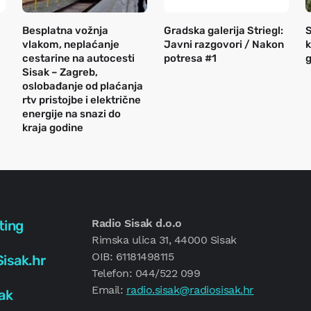
Besplatna vožnja
Gradska galerija Striegl:
S
vlakom, neplaćanje
Javni razgovori / Nakon
k
cestarine na autocesti
potresa #1
g
Sisak – Zagreb,
oslobađanje od plaćanja
rtv pristojbe i električne
energije na snazi do
kraja godine
Radio Sisak d.o.o
ting
Rimska ulica 31, 44000 Sisak
OIB: 61181498115
isak.hr
Telefon: 044/522 099
Email:
radio.sisak@radiosisak.hr
ak