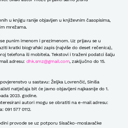
tenih u knjigu ranije objavljen u književnim časopisima,
enim mrežama.
uje se punim imenom i prezimenom. Uz prijavu se u
 kratki biografski zapis (najviše do deset rečenica),
oj telefona ili mobitela. Tekstovi i traženi podatci šalju
-mail adresu:
dhk.smz@gmail.com
, zaključno do 15.
povjerenstvo u sastavu: Željka Lovrenčić, Siniša
listi natječaja bit će javno objavljeni najkasnije do 1.
opada 2023. godine.
teresirani autori mogu se obratiti na e-mail adresu:
a: 091 577 0112.
 godini provode se uz potporu Sisačko-moslavačke