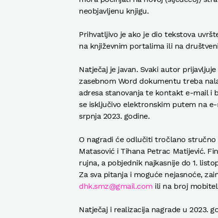
neobjavljenu knjigu.
Prihvatljivo je ako je dio tekstova uvrš
na književnim portalima ili na društv
Natječaj je javan. Svaki autor prijavlj
zasebnom Word dokumentu treba nalaziti
adresa stanovanja te kontakt e-mail i br
se isključivo elektronskim putem na e
srpnja 2023. godine.
O nagradi će odlučiti tročlano stručno 
Matasović i Tihana Petrac Matijević. Fina
rujna, a pobjednik najkasnije do 1. list
Za sva pitanja i moguće nejasnoće, zain
dhk.smz@gmail.com
ili na broj mobitel
Natječaj i realizacija nagrade u 2023.