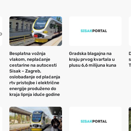
Besplatna vožnja
Gradska blagajna na
D
vlakom, neplaćanje
kraju prvog kvartala u
s
cestarine na autocesti
plusu 6,6 milijuna kuna
T
Sisak – Zagreb,
oslobađanje od plaćanja
rtv pristojbe i električne
energije produženo do
kraja lipnja iduće godine