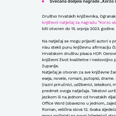
Svečana dodjela nagrade „Korzo 
Društvo hrvatskih književnika, Ogranak
književni natječaj za nagradu ”Korzo sl
biti otvoren do 15. srpnja 2023. godine.
Na natječaj se mogu prijaviti autori s 
nisu stekli punu književnu afirmaciju č
Hrvatskom društvu pisaca HDP. Osnovni ci
književni život kvalitetne i nedovoljn
županije.
Natječaj je otvoren za sve književne žanr
eseja, novele, romani, putopisi, drame. 
(razni priručnici, udžbenici, leksikoni, 
predmet ovoga natječaja. Tekstovi uvršt
jezikom ili na jednom od hrvatskih dij
Office Word (obavezno u jednom, zaje
Roman, veličina slova 12. Svaka sljedeć
mora počinjati na novoj (sljedećoj) stra