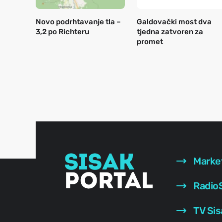
Novo podrhtavanje tla –
Galdovački most dva
3,2 po Richteru
tjedna zatvoren za
promet
Marke
RadioS
TV Sis