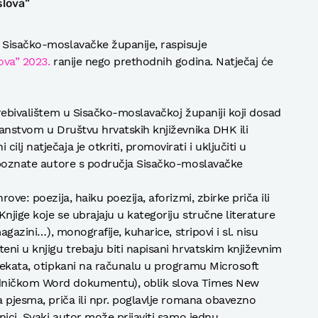
slova“
 Sisačko-moslavačke županije, raspisuje
ova” 2023.
ranije nego prethodnih godina. Natječaj će
prebivalištem u Sisačko-moslavačkoj županiji koji dosad
lanstvom u Društvu hrvatskih književnika DHK ili
lj natječaja je otkriti, promovirati i uključiti u
o poznate autore s područja Sisačko-moslavačke
ove: poezija, haiku poezija, aforizmi, zbirke priča ili
Knjige koje se ubrajaju u kategoriju stručne literature
magazini…), monografije, kuharice, stripovi i sl. nisu
eni u knjigu trebaju biti napisani hrvatskim književnim
alekata, otipkani na računalu u programu Microsoft
dničkom Word dokumentu), oblik slova Times New
a pjesma, priča ili npr. poglavlje romana obavezno
nici. Svaki autor može prijaviti samo jednu