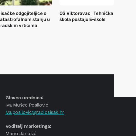
isačke odgojiteljice o
OŠ Viktorovac i Tehnička
atastrofalnom stanju u
škola postaju E-škole
radskim vrtićima
Glavna urednica:
Iva Mušec Posilović
iva.posilovic@radiosisak.hr
Voditelj marketinga:
Mario Janušić