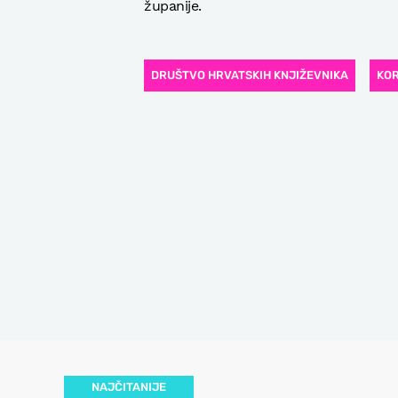
županije.
DRUŠTVO HRVATSKIH KNJIŽEVNIKA
KOR
NAJČITANIJE